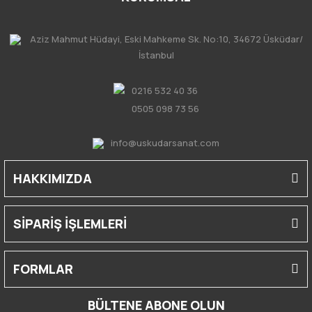
Aziz Mahmut Hüdayi, Eski Mahkeme Sk. No:10, 34672 Üsküdar/
İstanbul
0216 532 40 36
0505 098 73 56
info@uskudarsanat.com
HAKKIMIZDA
SİPARİŞ İŞLEMLERİ
FORMLAR
BÜLTENE ABONE OLUN