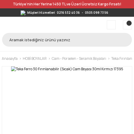
Türkiye’nin Her Yerine 1450 TL ve Üzeri Ücretsiz Kargo Fırsatı!
Müşteri Hizmetleri
0216 532 40 36
-
0505 098 73 56
Anasayfa
HOBİ BOYALAR
Cam - Porselen - Seramik Boyaları
Teka Fırınlan