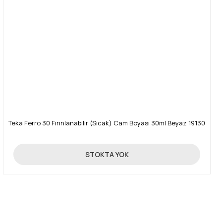
Teka Ferro 30 Fırınlanabilir (Sıcak) Cam Boyası 30ml Beyaz 19130
435,00 TL
STOKTA YOK