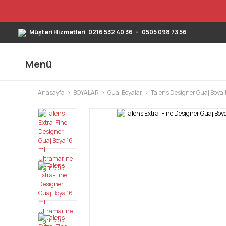
Müşteri Hizmetleri
0216 532 40 36
-
0505 098 73 56
Menü
Anasayfa
BOYALAR
Guaj Boyalar
Talens Designer Guaj Boya 