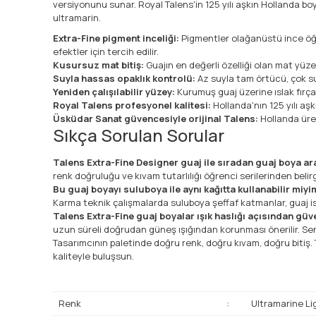
versiyonunu sunar. Royal Talens'in 125 yılı aşkın Hollanda boy
ultramarin.
Extra-Fine pigment inceliği:
Pigmentler olağanüstü ince öğüt
efektler için tercih edilir.
Kusursuz mat bitiş:
Guajın en değerli özelliği olan mat yü
Suyla hassas opaklık kontrolü:
Az suyla tam örtücü, çok suy
Yeniden çalışılabilir yüzey:
Kurumuş guaj üzerine ıslak fırça 
Royal Talens profesyonel kalitesi:
Hollanda'nın 125 yılı aş
Üsküdar Sanat güvencesiyle orijinal Talens:
Hollanda üret
Sıkça Sorulan Sorular
Talens Extra-Fine Designer guaj ile sıradan guaj boya ar
renk doğruluğu ve kıvam tutarlılığı öğrenci serilerinden belirg
Bu guaj boyayı suluboya ile aynı kağıtta kullanabilir miy
Karma teknik çalışmalarda suluboya şeffaf katmanlar, guaj ise o
Talens Extra-Fine guaj boyalar ışık haslığı açısından güve
uzun süreli doğrudan güneş ışığından korunması önerilir. Se
Tasarımcının paletinde doğru renk, doğru kıvam, doğru bitiş. 
kaliteyle buluşsun.
Renk
:
Ultramarine Li