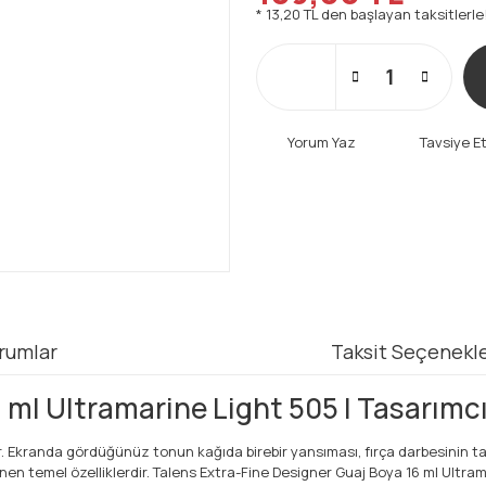
* 13,20 TL den başlayan taksitlerle
Yorum Yaz
Tavsiye E
rumlar
Taksit Seçenekle
 ml Ultramarine Light 505 | Tasarımc
dir. Ekranda gördüğünüz tonun kağıda birebir yansıması, fırça darbesinin
 temel özelliklerdir. Talens Extra-Fine Designer Guaj Boya 16 ml Ultrama