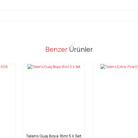
er konularda yetersiz gördüğünüz noktaları öneri formunu kullanarak tarafı
Benzer
Ürünler
Bu ürüne ilk yorumu siz yapın!
Yorum Yaz
Talens Guaj Boya 16ml 5 li Set