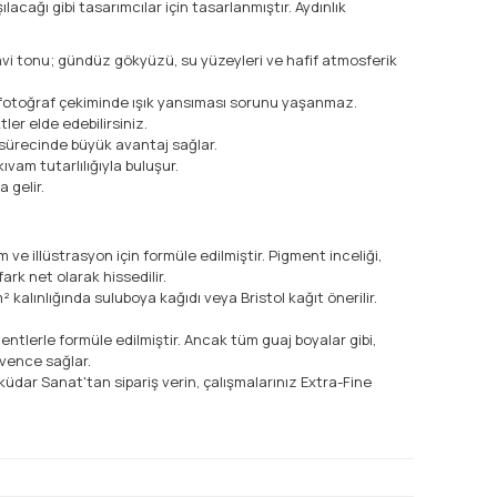
acağı gibi tasarımcılar için tasarlanmıştır. Aydınlık
avi tonu; gündüz gökyüzü, su yüzeyleri ve hafif atmosferik
e fotoğraf çekiminde ışık yansıması sorunu yaşanmaz.
ler elde edebilirsiniz.
m sürecinde büyük avantaj sağlar.
vam tutarlılığıyla buluşur.
 gelir.
 ve illüstrasyon için formüle edilmiştir. Pigment inceliği,
ark net olarak hissedilir.
² kalınlığında suluboya kağıdı veya Bristol kağıt önerilir.
entlerle formüle edilmiştir. Ancak tüm guaj boyalar gibi,
vence sağlar.
küdar Sanat'tan sipariş verin, çalışmalarınız Extra-Fine