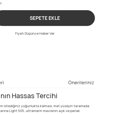
!!
SEPETE EKLE
t
Fiyatı Düşünce Haber Ver
ri
Önerileriniz
ının Hassas Tercihi
 tam istediğiniz yoğunlukta kalması, mat yüzeyin taramada
rine Light 505, ultramarin mavisinin açık ve parlak