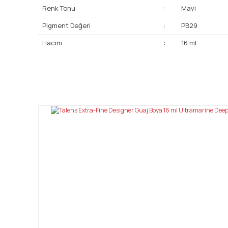
Renk Tonu
:
Mavi
Pigment Değeri
:
PB29
Hacim
:
16 ml
Bu ürünün fiyat bilgisi, resim, ürün açıklamalarında ve diğ
Görüş ve önerileriniz için teşekkür ederiz.
Ürün resmi kalitesiz, bozuk veya görüntülenemiyor.
Ürün açıklamasında eksik bilgiler bulunuyor.
Ürün bilgilerinde hatalar bulunuyor.
Ürün fiyatı diğer sitelerden daha pahalı.
Bu ürüne benzer farklı alternatifler olmalı.