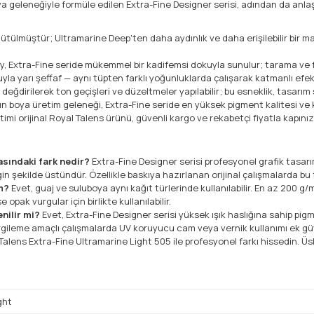
a geleneğiyle formüle edilen Extra-Fine Designer serisi, adından da anlaşıl
ülmüştür; Ultramarine Deep'ten daha aydınlık ve daha erişilebilir bir m
zey, Extra-Fine seride mükemmel bir kadifemsi dokuyla sunulur; tarama v
la yarı şeffaf — aynı tüpten farklı yoğunluklarda çalışarak katmanlı efekt
değdirilerek ton geçişleri ve düzeltmeler yapılabilir; bu esneklik, tasarı
kın boya üretim geleneği, Extra-Fine seride en yüksek pigment kalitesi ve kı
imi orijinal Royal Talens ürünü, güvenli kargo ve rekabetçi fiyatla kapınıza
asındaki fark nedir?
Extra-Fine Designer serisi profesyonel grafik tasarım
in şekilde üstündür. Özellikle baskıya hazırlanan orijinal çalışmalarda bu f
im?
Evet, guaj ve suluboya aynı kağıt türlerinde kullanılabilir. En az 200 g/m
pak vurgular için birlikte kullanılabilir.
nilir mi?
Evet, Extra-Fine Designer serisi yüksek ışık haslığına sahip pigm
rgileme amaçlı çalışmalarda UV koruyucu cam veya vernik kullanımı ek gü
Talens Extra-Fine Ultramarine Light 505 ile profesyonel farkı hissedin. Üs
ght