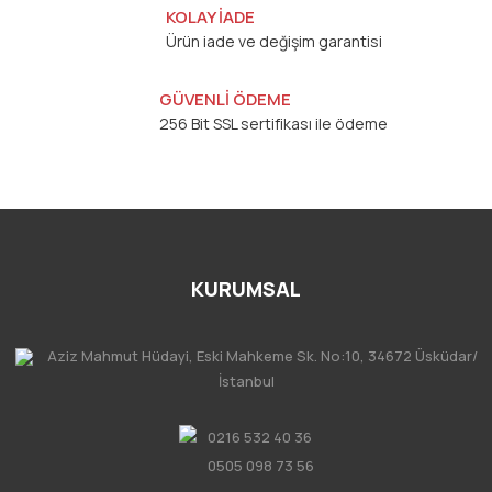
KOLAY İADE
Ürün iade ve değişim garantisi
GÜVENLİ ÖDEME
256 Bit SSL sertifikası ile ödeme
KURUMSAL
Aziz Mahmut Hüdayi, Eski Mahkeme Sk. No:10, 34672 Üsküdar/
İstanbul
0216 532 40 36
0505 098 73 56