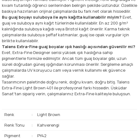
kıvam tutarlılığı öğrenci serilerinden belirgin şekilde üstündür. Özellikle
baskıya hazırlanan orijinal çalışmalarda bu fark net olarak hissedilir.
Bu guaj boyayı suluboya ile aynı kağıtta kullanabilir miyim?
Evet,
guaj ve suluboya aynı kağıt türlerinde kullanılabilir. En az 200 g/m²
kalınlığında suluboya kağıdı veya Bristol kağıt önerilir. Karma teknik
çalışmalarda suluboya şeffaf katmanlar, guaj ise opak vurgular için
birlikte kullanılabilir.
Talens Extra-Fine guaj boyalar ışık haslığı açısından güvenilir mi?
Evet, Extra-Fine Designer serisi yüksek ışık haslığına sahip
pigmentlerle formüle edilmiştir. Ancak tüm guaj boyalar gibi, uzun
süreli doğrudan güneş ışığından korunması önerilir. Sergileme amaçlı
çalışmalarda UV koruyucu cam veya vernik kullanımı ek güvence
sağlar.
Tasarımcının paletinde doğru renk, doğru kıvam, doğru bitiş. Talens
Extra-Fine Light Brown 401 ile profesyonel farkı hissedin. Üsküdar
Sanat'tan sipariş verin, çalışmalarınız Extra-Fine kaliteyle buluşsun.
Renk
:
Light Brown
Renk Tonu
:
Kahverengi
Pigment
:
PY42