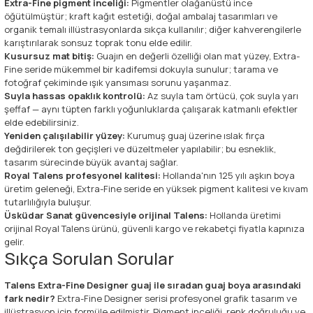
Extra-Fine pigment inceliği:
Pigmentler olağanüstü ince
öğütülmüştür; kraft kağıt estetiği, doğal ambalaj tasarımları ve
organik temalı illüstrasyonlarda sıkça kullanılır; diğer kahverengilerle
karıştırılarak sonsuz toprak tonu elde edilir.
Kusursuz mat bitiş:
Guajın en değerli özelliği olan mat yüzey, Extra-
Fine seride mükemmel bir kadifemsi dokuyla sunulur; tarama ve
fotoğraf çekiminde ışık yansıması sorunu yaşanmaz.
Suyla hassas opaklık kontrolü:
Az suyla tam örtücü, çok suyla yarı
şeffaf — aynı tüpten farklı yoğunluklarda çalışarak katmanlı efektler
elde edebilirsiniz.
Yeniden çalışılabilir yüzey:
Kurumuş guaj üzerine ıslak fırça
değdirilerek ton geçişleri ve düzeltmeler yapılabilir; bu esneklik,
tasarım sürecinde büyük avantaj sağlar.
Royal Talens profesyonel kalitesi:
Hollanda'nın 125 yılı aşkın boya
üretim geleneği, Extra-Fine seride en yüksek pigment kalitesi ve kıvam
tutarlılığıyla buluşur.
Üsküdar Sanat güvencesiyle orijinal Talens:
Hollanda üretimi
orijinal Royal Talens ürünü, güvenli kargo ve rekabetçi fiyatla kapınıza
gelir.
Sıkça Sorulan Sorular
Talens Extra-Fine Designer guaj ile sıradan guaj boya arasındaki
fark nedir?
Extra-Fine Designer serisi profesyonel grafik tasarım ve
illüstrasyon için formüle edilmiştir. Pigment inceliği, renk doğruluğu ve