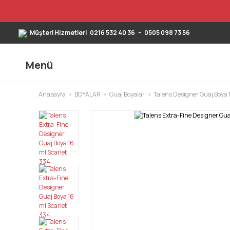
Müşteri Hizmetleri
0216 532 40 36
-
0505 098 73 56
Menü
Anasayfa
BOYALAR
Guaj Boyalar
Talens Designer Guaj Boya 