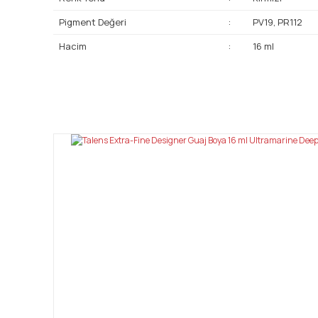
Pigment Değeri
:
PV19, PR112
Hacim
:
16 ml
Bu ürünün fiyat bilgisi, resim, ürün açıklamalarında ve diğ
Görüş ve önerileriniz için teşekkür ederiz.
Ürün resmi kalitesiz, bozuk veya görüntülenemiyor.
Ürün açıklamasında eksik bilgiler bulunuyor.
Ürün bilgilerinde hatalar bulunuyor.
Ürün fiyatı diğer sitelerden daha pahalı.
Bu ürüne benzer farklı alternatifler olmalı.