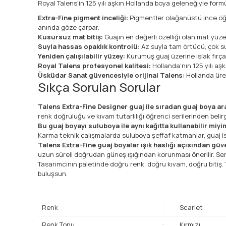
Royal Talens'in 125 yılı aşkın Hollanda boya geleneğiyle formül
Extra-Fine pigment inceliği:
Pigmentler olağanüstü ince öğü
anında göze çarpar.
Kusursuz mat bitiş:
Guajın en değerli özelliği olan mat yü
Suyla hassas opaklık kontrolü:
Az suyla tam örtücü, çok suy
Yeniden çalışılabilir yüzey:
Kurumuş guaj üzerine ıslak fırça 
Royal Talens profesyonel kalitesi:
Hollanda'nın 125 yılı aş
Üsküdar Sanat güvencesiyle orijinal Talens:
Hollanda üret
Sıkça Sorulan Sorular
Talens Extra-Fine Designer guaj ile sıradan guaj boya ar
renk doğruluğu ve kıvam tutarlılığı öğrenci serilerinden belirg
Bu guaj boyayı suluboya ile aynı kağıtta kullanabilir miy
Karma teknik çalışmalarda suluboya şeffaf katmanlar, guaj ise o
Talens Extra-Fine guaj boyalar ışık haslığı açısından güve
uzun süreli doğrudan güneş ışığından korunması önerilir. Se
Tasarımcının paletinde doğru renk, doğru kıvam, doğru bitiş. T
buluşsun.
Renk
:
Scarlet
Renk Tonu
:
Kırmızı