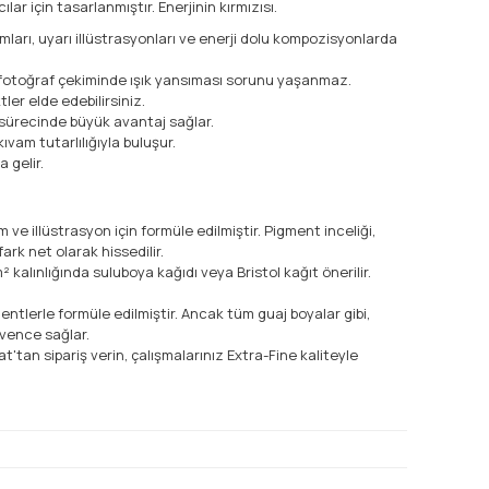
ar için tasarlanmıştır. Enerjinin kırmızısı.
rı, uyarı illüstrasyonları ve enerji dolu kompozisyonlarda
e fotoğraf çekiminde ışık yansıması sorunu yaşanmaz.
ler elde edebilirsiniz.
m sürecinde büyük avantaj sağlar.
vam tutarlılığıyla buluşur.
 gelir.
 ve illüstrasyon için formüle edilmiştir. Pigment inceliği,
ark net olarak hissedilir.
² kalınlığında suluboya kağıdı veya Bristol kağıt önerilir.
entlerle formüle edilmiştir. Ancak tüm guaj boyalar gibi,
vence sağlar.
'tan sipariş verin, çalışmalarınız Extra-Fine kaliteyle