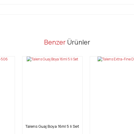
er konularda yetersiz gördüğünüz noktaları öneri formunu kullanarak tarafı
Benzer
Ürünler
Bu ürüne ilk yorumu siz yapın!
Yorum Yaz
Talens Guaj Boya 16ml 5 li Set
Gönder