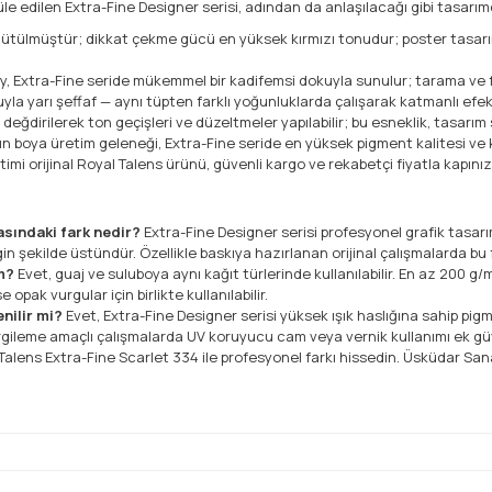
e edilen Extra-Fine Designer serisi, adından da anlaşılacağı gibi tasarımcıl
tülmüştür; dikkat çekme gücü en yüksek kırmızı tonudur; poster tasarımla
zey, Extra-Fine seride mükemmel bir kadifemsi dokuyla sunulur; tarama v
la yarı şeffaf — aynı tüpten farklı yoğunluklarda çalışarak katmanlı efekt
değdirilerek ton geçişleri ve düzeltmeler yapılabilir; bu esneklik, tasarı
kın boya üretim geleneği, Extra-Fine seride en yüksek pigment kalitesi ve kı
imi orijinal Royal Talens ürünü, güvenli kargo ve rekabetçi fiyatla kapınıza
asındaki fark nedir?
Extra-Fine Designer serisi profesyonel grafik tasarım
in şekilde üstündür. Özellikle baskıya hazırlanan orijinal çalışmalarda bu f
im?
Evet, guaj ve suluboya aynı kağıt türlerinde kullanılabilir. En az 200 g/m
pak vurgular için birlikte kullanılabilir.
nilir mi?
Evet, Extra-Fine Designer serisi yüksek ışık haslığına sahip pigm
rgileme amaçlı çalışmalarda UV koruyucu cam veya vernik kullanımı ek gü
alens Extra-Fine Scarlet 334 ile profesyonel farkı hissedin. Üsküdar Sanat