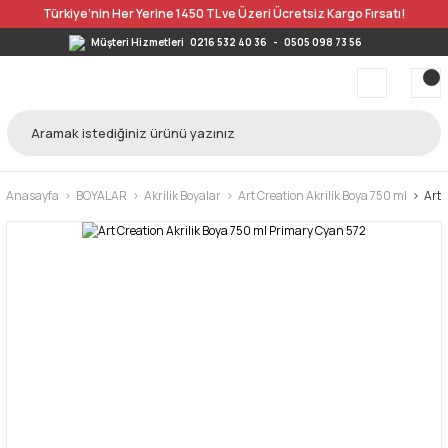
Türkiye’nin Her Yerine 1450 TL ve Üzeri Ücretsiz Kargo Fırsatı!
Müşteri Hizmetleri
0216 532 40 36
-
0505 098 73 56
Anasayfa
BOYALAR
Akrilik Boyalar
Art Creation Akrilik Boya 750 ml
Art 