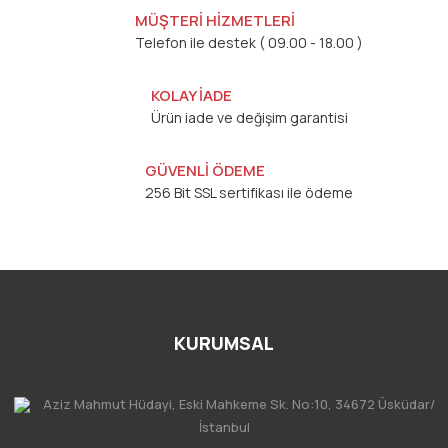
MÜŞTERİ HİZMETLERİ
Telefon ile destek ( 09.00 - 18.00 )
KOLAY İADE
Ürün iade ve değişim garantisi
GÜVENLİ ÖDEME
256 Bit SSL sertifikası ile ödeme
KURUMSAL
Aziz Mahmut Hüdayi, Eski Mahkeme Sk. No:10, 34672 Üsküdar/
İstanbul