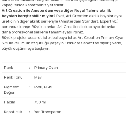
kapağı sıkıca kapatmanız yeterlidir.
Art Creation ile Amsterdam veya diğer Royal Talens akrilik
boyaları karıştırabilir miyim?
Evet, Art Creation akrilik boyalar aynı
üreticinin diğer akrilik serileriyle (Amsterdam Standart, Expert vb.)
sorunsuz karışır. Büyük alanları Art Creation ile kaplayıp detayları
daha profesyonel serilerle tamamlayabilirsiniz.
Büyük projeler cesaret ister, bol boya ister. Art Creation Primary Cyan
572 ile 750 ml'lik özgürlüğü yaşayın. Üsküdar Sanat'tan sipariş verin,
büyük düşünmeye başlayın.
Renk
:
Primary Cyan
Renk Tonu
:
Mavi
Pigment
:
PW6, PB15
Değeri
Hacim
:
750 ml
Kapatıcılık
:
Yarı Transparan