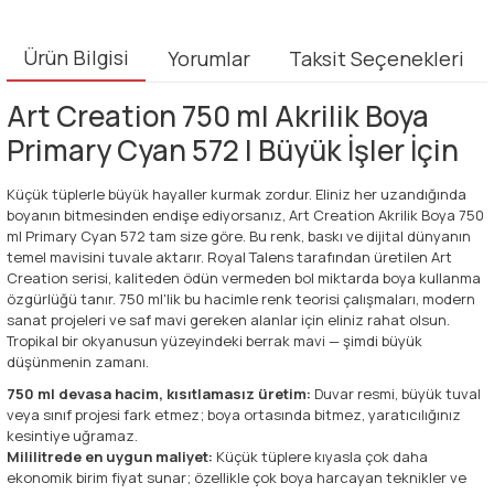
Ürün Bilgisi
Yorumlar
Taksit Seçenekleri
Art Creation 750 ml Akrilik Boya
Primary Cyan 572 | Büyük İşler İçin
Küçük tüplerle büyük hayaller kurmak zordur. Eliniz her uzandığında
boyanın bitmesinden endişe ediyorsanız, Art Creation Akrilik Boya 750
ml Primary Cyan 572 tam size göre. Bu renk, baskı ve dijital dünyanın
temel mavisini tuvale aktarır. Royal Talens tarafından üretilen Art
Creation serisi, kaliteden ödün vermeden bol miktarda boya kullanma
özgürlüğü tanır. 750 ml'lik bu hacimle renk teorisi çalışmaları, modern
sanat projeleri ve saf mavi gereken alanlar için eliniz rahat olsun.
Tropikal bir okyanusun yüzeyindeki berrak mavi — şimdi büyük
düşünmenin zamanı.
750 ml devasa hacim, kısıtlamasız üretim:
Duvar resmi, büyük tuval
veya sınıf projesi fark etmez; boya ortasında bitmez, yaratıcılığınız
kesintiye uğramaz.
Mililitrede en uygun maliyet:
Küçük tüplere kıyasla çok daha
ekonomik birim fiyat sunar; özellikle çok boya harcayan teknikler ve