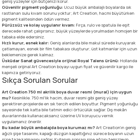
geniş yüzeyler için bütçenizi korur.
Güvenilir pigment yoğunluğu:
Ucuz büyük ambalajlı boyalarda sık
rastlanan sulu kıvam sorunu yoktur; Art Creation, hacmi büyütürken
pigment kalitesinden ödün vermez.
Pürüzsüz ve kolay uygulanır kıvam:
Fırça, rulo ve spatula ile eşit
derecede rahat çalışırsınız; büyük yüzeylerde yorulmadan homojen bir
tabaka elde edersiniz.
Hızlı kurur, esnek kalır:
Geniş alanlarda bile makul sürede kuruyarak
çatlamayan, esnek bir film tabakası oluşturur; üst katmanlar için uzun
beklemenize gerek kalmaz.
Üsküdar Sanat güvencesiyle orijinal Royal Talens ürünü:
Hollanda
menşeli orijinal Art Creation boyayı uygun fiyat ve güvenilir kargo ile
kapınıza getiriyoruz.
Sıkça Sorulan Sorular
Art Creation 750 ml akrilik boya duvar resmi (mural) için uygun
mu?
Kesinlikle. 750 ml'lik hacim, duvar resmi gibi geniş yüzey
gerektiren projelerde en sık tercih edilen boyuttur. Pigment yoğunluğu
sayesinde tek katta bile tatmin edici örtücülük sağlar. Dış mekân
duvarlarında kullanacaksanız üzerine UV koruyucu vernik
uygulamanız önerilir.
Bu kadar büyük ambalajda boya kurumaz mı?
Art Creation'ın geniş
ağızlı şişe tasarımı, kapağı düzgün kapattığınız sürece boyanın uzun
süre taze kalmasını sağlar. Kullanım sonrası şişe ağzını temizleyip