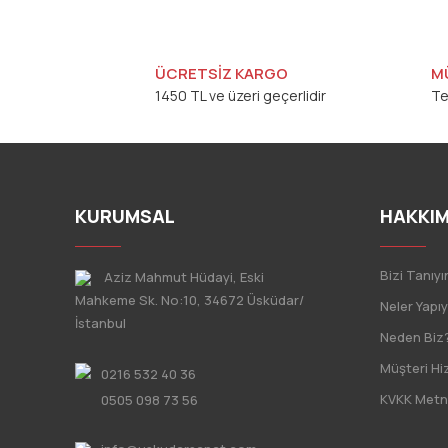
ÜCRETSİZ KARGO
M
1450 TL ve üzeri geçerlidir
Te
KURUMSAL
HAKKIM
Bizi Tanıyı
Aziz Mahmut Hüdayi, Eski
Mahkeme Sk. No:10, 34672 Üsküdar/
Neler Yapı
İstanbul
Neden Biz
Müşteri Hi
0216 532 40 36
KVKK Metn
0505 098 73 56