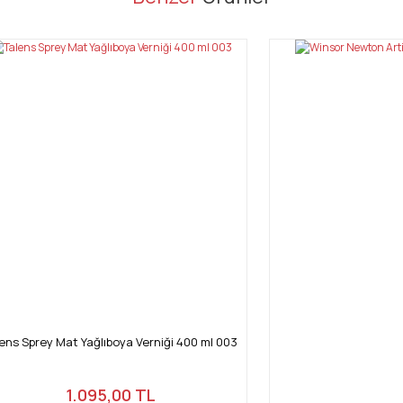
Bu ürüne ilk yorumu siz yapın!
Yorum Yaz
Gönder
ens Sprey Mat Yağlıboya Verniği 400 ml 003
1.095,00 TL