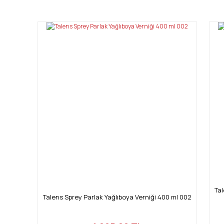
Görüş ve önerileriniz için teşekkür ederiz.
Ürün resmi kalitesiz, bozuk veya görüntülenemiyor.
Ürün açıklamasında eksik bilgiler bulunuyor.
Ürün bilgilerinde hatalar bulunuyor.
Ürün fiyatı diğer sitelerden daha pahalı.
Bu ürüne benzer farklı alternatifler olmalı.
Tal
Talens Sprey Parlak Yağlıboya Verniği 400 ml 002