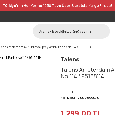
Türkiye’nin Her Yerine 1450 TL ve Üzeri Ücretsiz Kargo Fırsatı!
lens Amsterdam Akrilik Boya Sprey Vernik Parlak No:114 / 95168114
Talens
Talens Amsterdam Akr
No:114 / 95168114
Stok Kodu:
EN10012699078
1.299,00 TL