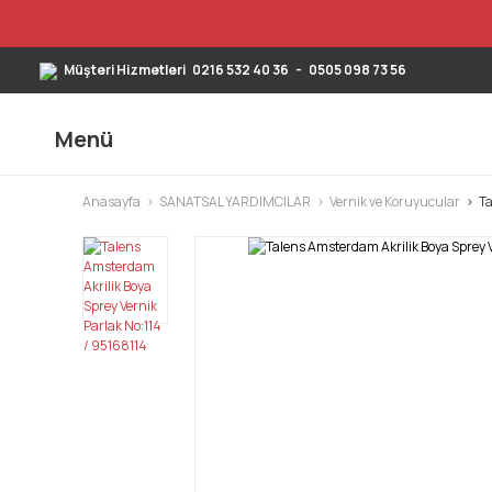
Müşteri Hizmetleri
0216 532 40 36
-
0505 098 73 56
Menü
Anasayfa
SANATSAL YARDIMCILAR
Vernik ve Koruyucular
Ta