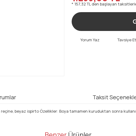
* 157,32 TL den başlayan taksitlerl
G
Yorum Yaz
Tavsiye E
rumlar
Taksit Seçenekle
ilik reçine, beyaz ispirto Özellikler: Boya tamamen kuruduktan sonra kullanı
er konularda yetersiz gördüğünüz noktaları öneri formunu kullanarak tarafı
Benzer
Ürünler