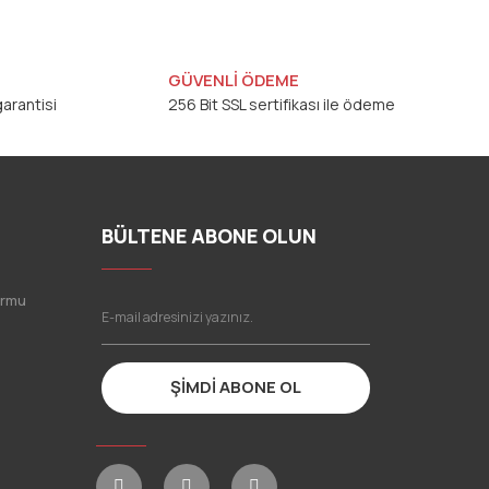
GÜVENLİ ÖDEME
arantisi
256 Bit SSL sertifikası ile ödeme
BÜLTENE ABONE OLUN
ormu
ŞİMDİ ABONE OL