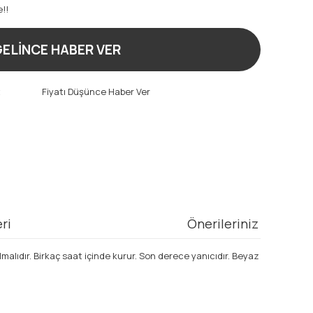
e!!
ELİNCE HABER VER
t
Fiyatı Düşünce Haber Ver
ri
Önerileriniz
lmalıdır. Birkaç saat içinde kurur. Son derece yanıcıdır. Beyaz
mıza iletebilirsiniz.