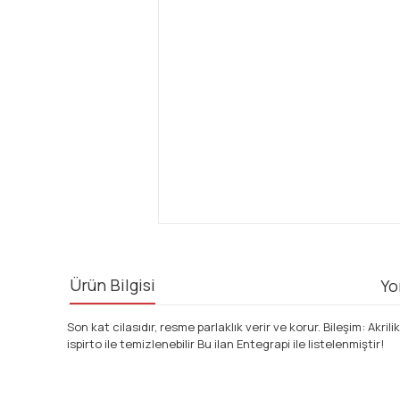
Ürün Bilgisi
Yo
Son kat cilasıdır, resme parlaklık verir ve korur. Bileşim: Akr
ispirto ile temizlenebilir Bu ilan Entegrapi ile listelenmiştir!
Bu ürünün fiyat bilgisi, resim, ürün açıklamalarında ve diğ