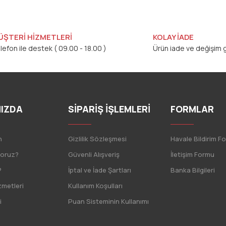
ÜŞTERİ HİZMETLERİ
KOLAY İADE
lefon ile destek ( 09.00 - 18.00 )
Ürün iade ve değişim g
IZDA
SİPARİŞ İŞLEMLERİ
FORMLAR
n
Gizlilik Sözleşmesi
Havale Bildirim F
yoruz?
Güvenli Alışveriş
İletişim Formu
?
İptal ve İade Şartları
Banka Bilgileri
zmetleri
Kullanım Koşulları
i
Puan Sisteminin Kullanımı