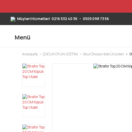
Müşteri Hizmetleri
0216 532 40 36
-
0505 098 73 56
Menü
Anasayfa
ÇOCUK OYUN-EĞİTİM
Okul Öncesi Hobi Ürünleri
S