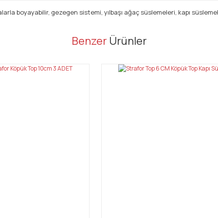
larla boyayabilir, gezegen sistemi, yılbaşı ağaç süslemeleri, kapı süslemeler
er konularda yetersiz gördüğünüz noktaları öneri formunu kullanarak tarafı
Benzer
Ürünler
Bu ürüne ilk yorumu siz yapın!
Yorum Yaz
Gönder