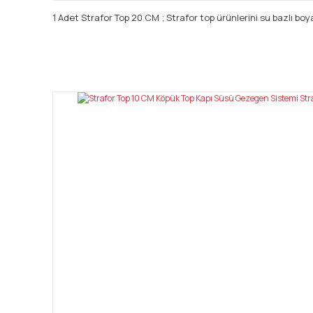
1 Adet Strafor Top 20 CM ; Strafor top ürünlerini su bazlı boya
Bu ürünün fiyat bilgisi, resim, ürün açıklamalarında ve diğ
Görüş ve önerileriniz için teşekkür ederiz.
Ürün resmi kalitesiz, bozuk veya görüntülenemiyor.
Ürün açıklamasında eksik bilgiler bulunuyor.
Ürün bilgilerinde hatalar bulunuyor.
Ürün fiyatı diğer sitelerden daha pahalı.
Bu ürüne benzer farklı alternatifler olmalı.