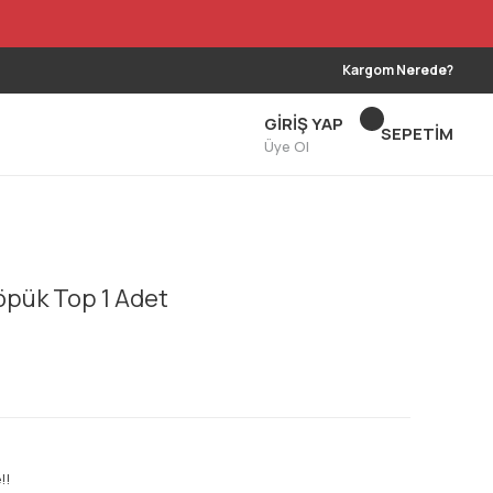
Kargom Nerede?
GİRİŞ YAP
SEPETİM
Üye Ol
öpük Top 1 Adet
!!