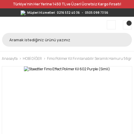
Türkiye’nin Her Yerine 1450 TL ve Üzeri Ücretsiz Kargo Fırsatı!
Müşteri Hizmetleri
0216 532 40 36
-
0505 098 73 56
Anasayfa
HOBİ DİĞER
Fimo Polimer Kil Fırınlanabilir Seramik Hamuru 56gr