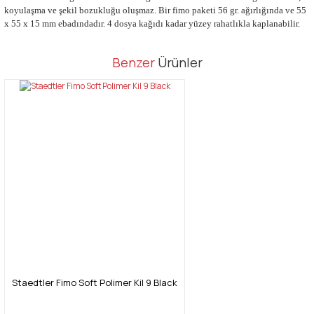
koyulaşma ve şekil bozukluğu oluşmaz. Bir fimo paketi 56 gr. ağırlığında ve 55
x 55 x 15 mm ebadındadır. 4 dosya kağıdı kadar yüzey rahatlıkla kaplanabilir.
Bu ürünün fiyat bilgisi, resim, ürün açıklamalarında ve diğer
Benzer
Ürünler
konularda yetersiz gördüğünüz noktaları öneri formunu kullanarak
Bu ürüne ilk yorumu siz yapın!
tarafımıza iletebilirsiniz.
Görüş ve önerileriniz için teşekkür ederiz.
Yorum Yaz
Ürün resmi kalitesiz, bozuk veya görüntülenemiyor.
Ürün açıklamasında eksik bilgiler bulunuyor.
Ürün bilgilerinde hatalar bulunuyor.
Ürün fiyatı diğer sitelerden daha pahalı.
Bu ürüne benzer farklı alternatifler olmalı.
Staedtler Fimo Soft Polimer Kil 9 Black
Gönder