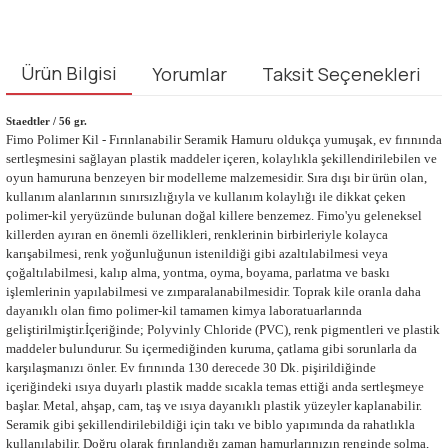
Ürün Bilgisi
Yorumlar
Taksit Seçenekleri
Staedtler / 56 gr.
Fimo Polimer Kil - Fırınlanabilir Seramik Hamuru oldukça yumuşak, ev fırınında
sertleşmesini sağlayan plastik maddeler içeren, kolaylıkla şekillendirilebilen ve
oyun hamuruna benzeyen bir modelleme malzemesidir. Sıra dışı bir ürün olan,
kullanım alanlarının sınırsızlığıyla ve kullanım kolaylığı ile dikkat çeken
polimer-kil yeryüzünde bulunan doğal killere benzemez. Fimo'yu geleneksel
killerden ayıran en önemli özellikleri, renklerinin birbirleriyle kolayca
karışabilmesi, renk yoğunluğunun istenildiği gibi azaltılabilmesi veya
çoğaltılabilmesi, kalıp alma, yontma, oyma, boyama, parlatma ve baskı
işlemlerinin yapılabilmesi ve zımparalanabilmesidir. Toprak kile oranla daha
dayanıklı olan fimo polimer-kil tamamen kimya laboratuarlarında
geliştirilmiştir.İçeriğinde; Polyvinly Chloride (PVC), renk pigmentleri ve plastik
maddeler bulundurur. Su içermediğinden kuruma, çatlama gibi sorunlarla da
karşılaşmanızı önler. Ev fırınında 130 derecede 30 Dk. pişirildiğinde
içeriğindeki ısıya duyarlı plastik madde sıcakla temas ettiği anda sertleşmeye
başlar. Metal, ahşap, cam, taş ve ısıya dayanıklı plastik yüzeyler kaplanabilir.
Seramik gibi şekillendirilebildiği için takı ve biblo yapımında da rahatlıkla
kullanılabilir. Doğru olarak fırınlandığı zaman hamurlarınızın renginde solma,