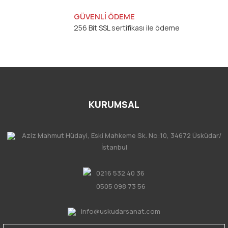
GÜVENLİ ÖDEME
256 Bit SSL sertifikası ile ödeme
KURUMSAL
Aziz Mahmut Hüdayi, Eski Mahkeme Sk. No:10, 34672 Üsküdar/
İstanbul
0216 532 40 36
0505 098 73 56
info@uskudarsanat.com