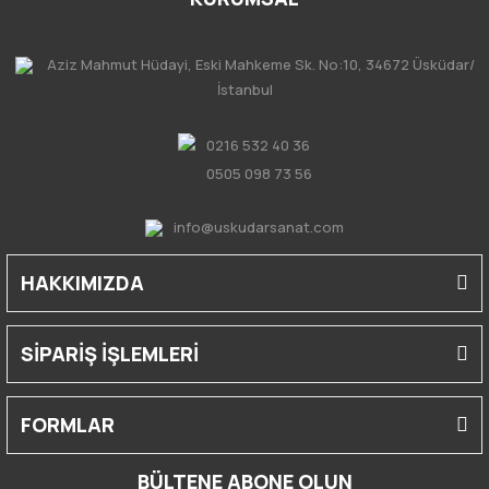
Aziz Mahmut Hüdayi, Eski Mahkeme Sk. No:10, 34672 Üsküdar/
İstanbul
0216 532 40 36
0505 098 73 56
info@uskudarsanat.com
HAKKIMIZDA
SİPARİŞ İŞLEMLERİ
FORMLAR
BÜLTENE ABONE OLUN