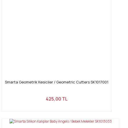
Ürün bilgilerinde hatalar bulunuyor.
Ürün fiyatı diğer sitelerden daha pahalı.
Bu ürüne benzer farklı alternatifler olmalı.
Gönder
Smarta Geometrik Kesiciler / Geometric Cutters SK1017001
425,00 TL