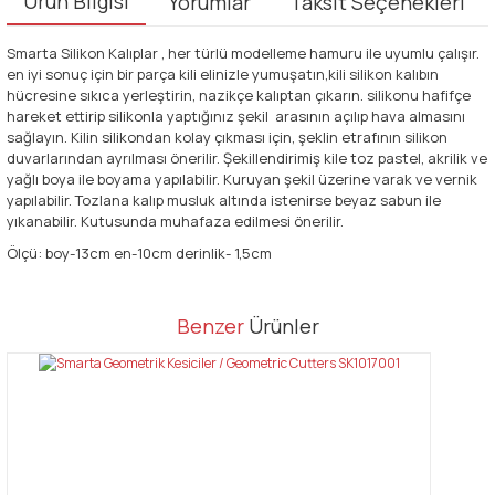
Ürün Bilgisi
Yorumlar
Taksit Seçenekleri
Smarta Silikon Kalıplar , her türlü modelleme hamuru ile uyumlu çalışır.
en iyi sonuç için bir parça kili elinizle yumuşatın,kili silikon kalıbın
hücresine sıkıca yerleştirin, nazikçe kalıptan çıkarın. silikonu hafifçe
hareket ettirip silikonla yaptığınız şekil arasının açılıp hava almasını
sağlayın. Kilin silikondan kolay çıkması için, şeklin etrafının silikon
duvarlarından ayrılması önerilir. Şekillendirimiş kile toz pastel, akrilik ve
yağlı boya ile boyama yapılabilir. Kuruyan şekil üzerine varak ve vernik
yapılabilir. Tozlana kalıp musluk altında istenirse beyaz sabun ile
yıkanabilir. Kutusunda muhafaza edilmesi önerilir.
Ölçü: boy-13cm en-10cm derinlik- 1,5cm
Bu ürünün fiyat bilgisi, resim, ürün açıklamalarında ve diğer
Benzer
Ürünler
konularda yetersiz gördüğünüz noktaları öneri formunu kullanarak
Bu ürüne ilk yorumu siz yapın!
tarafımıza iletebilirsiniz.
Görüş ve önerileriniz için teşekkür ederiz.
Yorum Yaz
Ürün resmi kalitesiz, bozuk veya görüntülenemiyor.
Ürün açıklamasında eksik bilgiler bulunuyor.