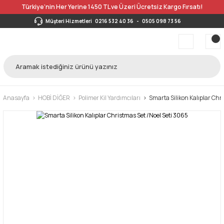
Türkiye’nin Her Yerine 1450 TL ve Üzeri Ücretsiz Kargo Fırsatı!
Müşteri Hizmetleri
0216 532 40 36
-
0505 098 73 56
Anasayfa
HOBİ DİĞER
Polimer Kil Yardımcıları
Smarta Silikon Kalıplar Chr