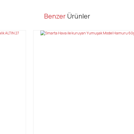
er konularda yetersiz gördüğünüz noktaları öneri formunu kullanarak tarafı
Benzer
Ürünler
Bu ürüne ilk yorumu siz yapın!
Yorum Yaz
Gönder