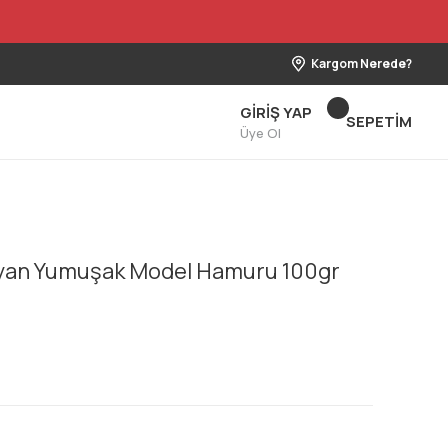
Kargom Nerede?
GİRİŞ YAP
SEPETİM
Üye Ol
uyan Yumuşak Model Hamuru 100gr