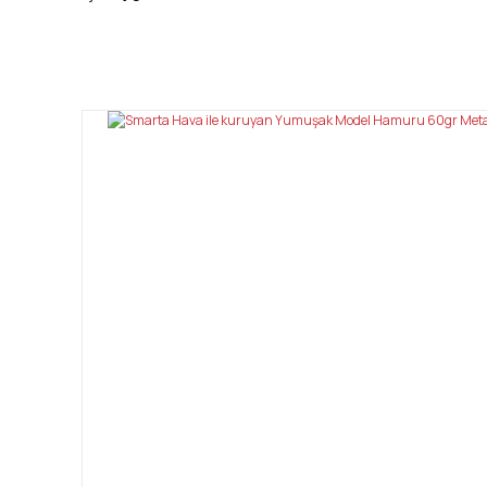
Bu ürünün fiyat bilgisi, resim, ürün açıklamalarında ve diğ
Görüş ve önerileriniz için teşekkür ederiz.
Ürün resmi kalitesiz, bozuk veya görüntülenemiyor.
Ürün açıklamasında eksik bilgiler bulunuyor.
Ürün bilgilerinde hatalar bulunuyor.
Ürün fiyatı diğer sitelerden daha pahalı.
Bu ürüne benzer farklı alternatifler olmalı.