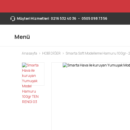
Müşteri Hizmetleri
0216 532 40 36
-
0505 098 73 56
Menü
Anasayfa
HOBİ DİĞER
Smarta Soft Modelleme Hamuru 100gr- 