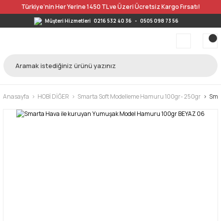
Türkiye’nin Her Yerine 1450 TL ve Üzeri Ücretsiz Kargo Fırsatı!
Müşteri Hizmetleri
0216 532 40 36
-
0505 098 73 56
Anasayfa
HOBİ DİĞER
Smarta Soft Modelleme Hamuru 100gr- 250gr
Sma