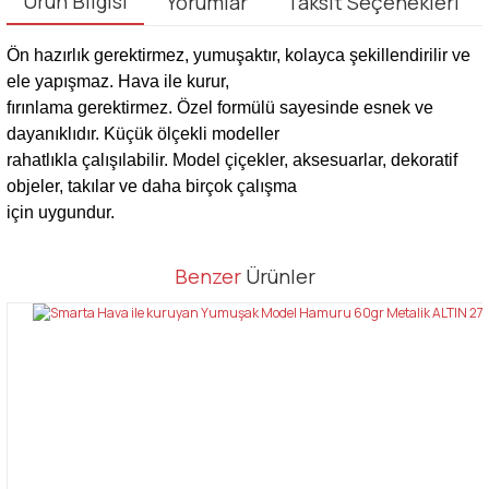
Ürün Bilgisi
Yorumlar
Taksit Seçenekleri
Ön hazırlık gerektirmez, yumuşaktır, kolayca şekillendirilir ve
ele yapışmaz. Hava ile kurur,
fırınlama gerektirmez. Özel formülü sayesinde esnek ve
dayanıklıdır. Küçük ölçekli modeller
rahatlıkla çalışılabilir. Model çiçekler, aksesuarlar, dekoratif
objeler, takılar ve daha birçok çalışma
için uygundur.
Bu ürünün fiyat bilgisi, resim, ürün açıklamalarında ve diğer
Benzer
Ürünler
konularda yetersiz gördüğünüz noktaları öneri formunu kullanarak
Bu ürüne ilk yorumu siz yapın!
tarafımıza iletebilirsiniz.
Görüş ve önerileriniz için teşekkür ederiz.
Yorum Yaz
Ürün resmi kalitesiz, bozuk veya görüntülenemiyor.
Ürün açıklamasında eksik bilgiler bulunuyor.
Ürün bilgilerinde hatalar bulunuyor.
Ürün fiyatı diğer sitelerden daha pahalı.