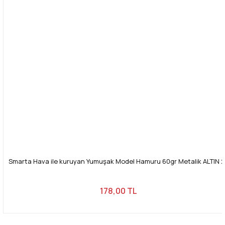
Bu ürüne benzer farklı alternatifler olmalı.
Gönder
Smarta Hava ile kuruyan Yumuşak Model Hamuru 60gr Metalik ALTIN 
178,00 TL