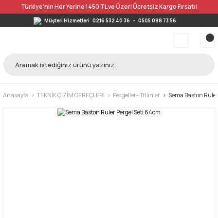
Türkiye’nin Her Yerine 1450 TL ve Üzeri Ücretsiz Kargo Fırsatı!
Müşteri Hizmetleri
0216 532 40 36
-
0505 098 73 56
Anasayfa
TEKNİK ÇİZİM GEREÇLERİ
Pergeller- Trilinler
Sema Baston Ruler