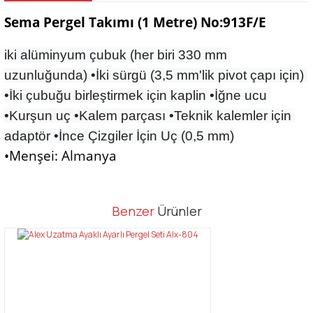
Sema Pergel Takımı (1 Metre) No:913F/E
iki alüminyum çubuk (her biri 330 mm 
uzunluğunda) •İki sürgü (3,5 mm'lik pivot çapı için) 
•İki çubuğu birleştirmek için kaplin •İğne ucu 
•Kurşun uç •Kalem parçası •Teknik kalemler için 
adaptör •İnce Çizgiler İçin Uç (0,5 mm)
•Menşei: Almanya
Bu ürünün fiyat bilgisi, resim, ürün açıklamalarında ve diğer
Benzer
Ürünler
konularda yetersiz gördüğünüz noktaları öneri formunu kullanarak
Bu ürüne ilk yorumu siz yapın!
tarafımıza iletebilirsiniz.
Görüş ve önerileriniz için teşekkür ederiz.
Yorum Yaz
Ürün resmi kalitesiz, bozuk veya görüntülenemiyor.
Ürün açıklamasında eksik bilgiler bulunuyor.