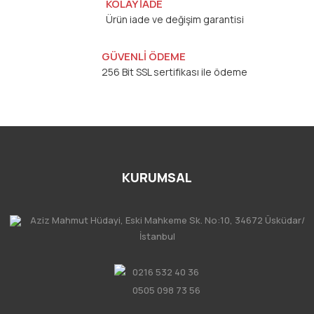
KOLAY İADE
Ürün iade ve değişim garantisi
GÜVENLİ ÖDEME
256 Bit SSL sertifikası ile ödeme
KURUMSAL
Aziz Mahmut Hüdayi, Eski Mahkeme Sk. No:10, 34672 Üsküdar/
İstanbul
0216 532 40 36
0505 098 73 56