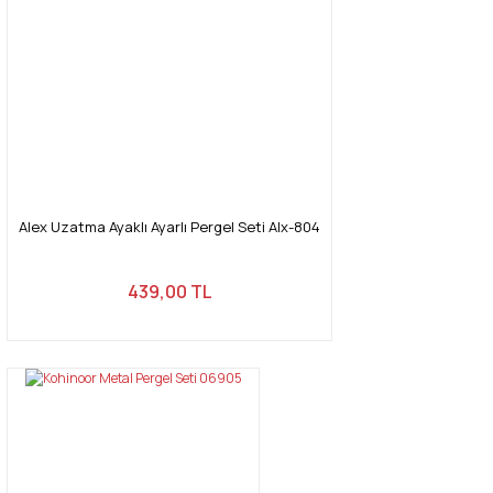
Ürün bilgilerinde hatalar bulunuyor.
Ürün fiyatı diğer sitelerden daha pahalı.
Bu ürüne benzer farklı alternatifler olmalı.
Gönder
Alex Uzatma Ayaklı Ayarlı Pergel Seti Alx-804
439,00 TL