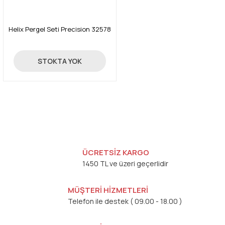
Helix Pergel Seti Precision 32578
110,00 TL
STOKTA YOK
ÜCRETSİZ KARGO
1450 TL ve üzeri geçerlidir
MÜŞTERİ HİZMETLERİ
Telefon ile destek ( 09.00 - 18.00 )