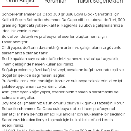
Ürün Bilgisi
Yorumlar
Taksit Seçenekleri
Schoellershammer Da Capo 300 gr Sulu Boya Blok - Sanatınız İçin
Kaliteli Seçim Schoellershammer Da Capo ciltli suluboya defteri, 300
gram ağırlığındaki yüksek kaliteli kağıdıyla suluboya çalışmalarınıza
ideal bir zemin sunar.
Bu defter, detaylı ve profesyonel eserler oluşturmanız için
tasarlanmıştır.
Ciltli yapısı, defterin dayanıklılığını artırır ve çalışmalarınızı güvenle
saklamanıza olanak tanır.
Sert kapakları sayesinde defterinizi yanınızda rahatça taşıyabilir,
ilham geldiğinde hemen kullanabilirsiniz.
Soğuk preslenmiş özel kağıt yüzeyi, boyaların kağıt üzerinde eşit ve
doğal bir şekilde dağılmasını sağlar.
Bu özellik, renklerin canlılığını korur ve suluboya tekniklerinizi en iyi
şekilde uygulamanıza yardımcı olur.
Asit içermeyen kağıt yapısı, eserlerinizin zamanla sararmasını ve
solmasını engeller.
Böylece çalışmalarınız uzun ömürlü olur ve ilk günkü tazeliğini korur.
Schoellershammer Da Capo suluboya defteri, hem profesyonel
sanatçılar hem de hobi amaçlı kullanıcılar için mükemmel bir seçimdir.
Sanatınızı bir adım ileriye taşımak için bu kaliteli defteri tercih
edebilirsiniz.
<[ACIKLAMA]> Schoellershammer Da Capo 300 gr Sulu Boya Blok -