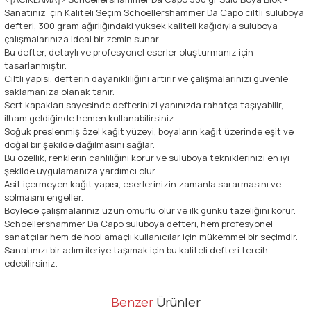
Sanatınız İçin Kaliteli Seçim Schoellershammer Da Capo ciltli suluboya
defteri, 300 gram ağırlığındaki yüksek kaliteli kağıdıyla suluboya
çalışmalarınıza ideal bir zemin sunar.
Bu defter, detaylı ve profesyonel eserler oluşturmanız için
tasarlanmıştır.
Ciltli yapısı, defterin dayanıklılığını artırır ve çalışmalarınızı güvenle
saklamanıza olanak tanır.
Sert kapakları sayesinde defterinizi yanınızda rahatça taşıyabilir,
ilham geldiğinde hemen kullanabilirsiniz.
Soğuk preslenmiş özel kağıt yüzeyi, boyaların kağıt üzerinde eşit ve
doğal bir şekilde dağılmasını sağlar.
Bu özellik, renklerin canlılığını korur ve suluboya tekniklerinizi en iyi
şekilde uygulamanıza yardımcı olur.
Asit içermeyen kağıt yapısı, eserlerinizin zamanla sararmasını ve
solmasını engeller.
Böylece çalışmalarınız uzun ömürlü olur ve ilk günkü tazeliğini korur.
Schoellershammer Da Capo suluboya defteri, hem profesyonel
sanatçılar hem de hobi amaçlı kullanıcılar için mükemmel bir seçimdir.
Sanatınızı bir adım ileriye taşımak için bu kaliteli defteri tercih
edebilirsiniz.
Bu ürünün fiyat bilgisi, resim, ürün açıklamalarında ve diğer
Benzer
Ürünler