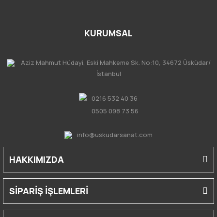
KURUMSAL
Aziz Mahmut Hüdayi, Eski Mahkeme Sk. No:10, 34672 Üsküdar/
İstanbul
0216 532 40 36
0505 098 73 56
info@uskudarsanat.com
HAKKIMIZDA
SİPARİŞ İŞLEMLERİ