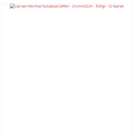
konularda yetersiz gördüğünüz noktaları öneri formunu kullanarak
Bu ürüne ilk yorumu siz yapın!
tarafımıza iletebilirsiniz.
Görüş ve önerileriniz için teşekkür ederiz.
Yorum Yaz
Ürün resmi kalitesiz, bozuk veya görüntülenemiyor.
Ürün açıklamasında eksik bilgiler bulunuyor.
Ürün bilgilerinde hatalar bulunuyor.
Ürün fiyatı diğer sitelerden daha pahalı.
Bu ürüne benzer farklı alternatifler olmalı.
Gönder