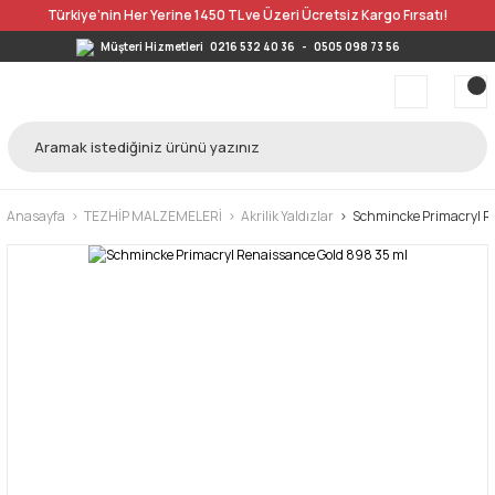
Türkiye’nin Her Yerine 1450 TL ve Üzeri Ücretsiz Kargo Fırsatı!
Müşteri Hizmetleri
0216 532 40 36
-
0505 098 73 56
Anasayfa
TEZHİP MALZEMELERİ
Akrilik Yaldızlar
Schmincke Primacryl R