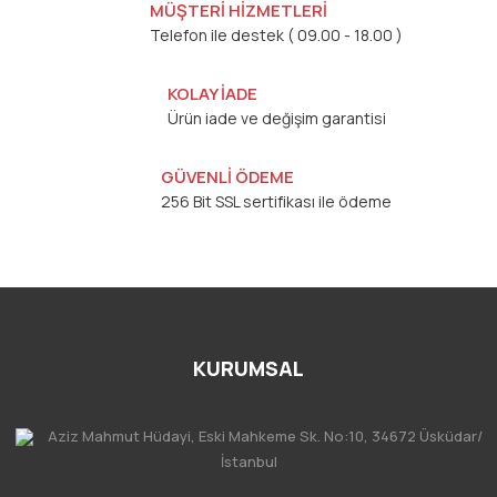
MÜŞTERİ HİZMETLERİ
Telefon ile destek ( 09.00 - 18.00 )
KOLAY İADE
Ürün iade ve değişim garantisi
GÜVENLİ ÖDEME
256 Bit SSL sertifikası ile ödeme
KURUMSAL
Aziz Mahmut Hüdayi, Eski Mahkeme Sk. No:10, 34672 Üsküdar/
İstanbul