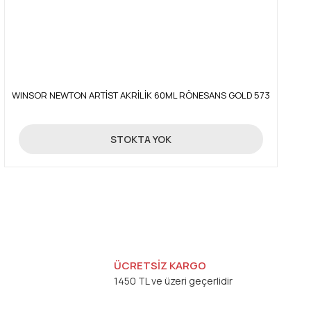
WINSOR NEWTON ARTİST AKRİLİK 60ML RÖNESANS GOLD 573
359,00 TL
STOKTA YOK
ÜCRETSİZ KARGO
1450 TL ve üzeri geçerlidir