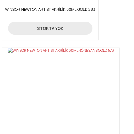
WINSOR NEWTON ARTİST AKRİLİK 60ML GOLD 283
359,00 TL
STOKTA YOK