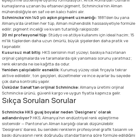
eşleştirme sistemiyle uyumlu formülasyon; Antik Roma'dan Osmanlı
kumaşlarına uzanan bu efsanevi pigment, Schmincke'nin Alman
mühendisliğiyle en saf ve en kalıcı halini alır.
Schmincke'nin 140 yılı aşkın pigment uzmanlığı:
1881'den bu yana
Almanya'da üretilen her tüp, Alman mühendislik hassasiyetiyle formüle
edilir; pigment inceliği ve kıvam tutarlılığı rakipsizdir.
20 ml profesyonel tüp:
Stüdyo ve atölye kullanımı için ideal hacim; 15
ml'lik tüplerden daha uzun ömürlü, büyük şişelerden daha pratik ve
taşınabilir.
Kusursuz mat bitiş:
HKS serisinin mat yüzeyi, baskıya hazırlanan
orijinal çalışmalarda ve taramalarda ışık yansıması sorunu yaratmaz;
renk ekranda ne ise kağıtta da odur.
Yeniden çalışılabilir esneklik:
Kurumuş yüzey ıslak fırçayla tekrar
aktive edilebilir; ton geçişleri, düzeltmeler ve ince ayarlar bu sayede
çok daha kontrollü yapılır.
Üsküdar Sanat'tan orijinal Schmincke:
Almanya üretimi orijinal
Schmincke ürünü, güvenli kargo ve uygun fiyatla kapınıza gelir.
Sıkça Sorulan Sorular
Schmincke HKS guaj boyalar neden 'Designers' olarak
adlandırılıyor?
HKS, Almanya'nın endüstriyel renk eşleştirme
sistemidir — Pantone'un Alman karşılığı olarak düşünülebilir.
'Designers' ibaresi, bu serideki renklerin profesyonel grafik tasarım ve
baskı dünyasının renk doğruluğu standartlarına göre formüle edildiğini