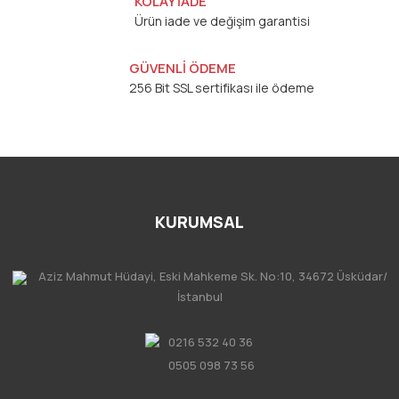
KOLAY İADE
Ürün iade ve değişim garantisi
GÜVENLİ ÖDEME
256 Bit SSL sertifikası ile ödeme
KURUMSAL
Aziz Mahmut Hüdayi, Eski Mahkeme Sk. No:10, 34672 Üsküdar/
İstanbul
0216 532 40 36
0505 098 73 56