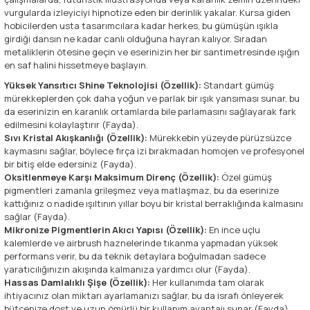
vurgularda izleyiciyi hipnotize eden bir derinlik yakalar. Kursa giden
hobicilerden usta tasarımcılara kadar herkes, bu gümüşün ışıkla
girdiği dansın ne kadar canlı olduğuna hayran kalıyor. Sıradan
metaliklerin ötesine geçin ve eserinizin her bir santimetresinde ışığın
en saf halini hissetmeye başlayın.
Yüksek Yansıtıcı Shine Teknolojisi (Özellik):
Standart gümüş
mürekkeplerden çok daha yoğun ve parlak bir ışık yansıması sunar, bu
da eserinizin en karanlık ortamlarda bile parlamasını sağlayarak fark
edilmesini kolaylaştırır (Fayda).
Sıvı Kristal Akışkanlığı (Özellik):
Mürekkebin yüzeyde pürüzsüzce
kaymasını sağlar, böylece fırça izi bırakmadan homojen ve profesyonel
bir bitiş elde edersiniz (Fayda).
Oksitlenmeye Karşı Maksimum Direnç (Özellik):
Özel gümüş
pigmentleri zamanla grileşmez veya matlaşmaz, bu da eserinize
kattığınız o nadide ışıltının yıllar boyu bir kristal berraklığında kalmasını
sağlar (Fayda).
Mikronize Pigmentlerin Akıcı Yapısı (Özellik):
En ince uçlu
kalemlerde ve airbrush haznelerinde tıkanma yapmadan yüksek
performans verir, bu da teknik detaylara boğulmadan sadece
yaratıcılığınızın akışında kalmanıza yardımcı olur (Fayda).
Hassas Damlalıklı Şişe (Özellik):
Her kullanımda tam olarak
ihtiyacınız olan miktarı ayarlamanızı sağlar, bu da israfı önleyerek
bütçenize dost ve uzun ömürlü bir kullanım avantajı sunar (Fayda).