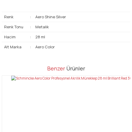
Renk
:
Aero Shine Silver
Renk Tonu
:
Metalik
Hacim
:
28 ml
Alt Marka
:
Aero Color
Bu ürünün fiyat bilgisi, resim, ürün açıklamalarında ve diğer
Benzer
Ürünler
konularda yetersiz gördüğünüz noktaları öneri formunu kullanarak
Bu ürüne ilk yorumu siz yapın!
tarafımıza iletebilirsiniz.
Görüş ve önerileriniz için teşekkür ederiz.
Yorum Yaz
Ürün resmi kalitesiz, bozuk veya görüntülenemiyor.
Ürün açıklamasında eksik bilgiler bulunuyor.
Ürün bilgilerinde hatalar bulunuyor.
Ürün fiyatı diğer sitelerden daha pahalı.
Bu ürüne benzer farklı alternatifler olmalı.