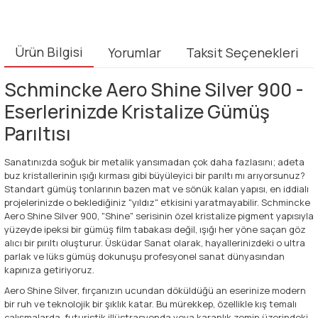
Ürün Bilgisi
Yorumlar
Taksit Seçenekleri
Schmincke Aero Shine Silver 900 -
Eserlerinizde Kristalize Gümüş
Parıltısı
Sanatınızda soğuk bir metalik yansımadan çok daha fazlasını; adeta
buz kristallerinin ışığı kırması gibi büyüleyici bir parıltı mı arıyorsunuz?
Standart gümüş tonlarının bazen mat ve sönük kalan yapısı, en iddialı
projelerinizde o beklediğiniz "yıldız" etkisini yaratmayabilir. Schmincke
Aero Shine Silver 900, "Shine" serisinin özel kristalize pigment yapısıyla
yüzeyde ipeksi bir gümüş film tabakası değil, ışığı her yöne saçan göz
alıcı bir pırıltı oluşturur. Üsküdar Sanat olarak, hayallerinizdeki o ultra
parlak ve lüks gümüş dokunuşu profesyonel sanat dünyasından
kapınıza getiriyoruz.
Aero Shine Silver, fırçanızın ucundan döküldüğü an eserinize modern
bir ruh ve teknolojik bir şıklık katar. Bu mürekkep, özellikle kış temalı
çalışmalarda, futuristik illüstrasyonda veya karanlık zemin üzerindeki