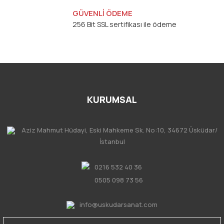
GÜVENLİ ÖDEME
256 Bit SSL sertifikası ile ödeme
KURUMSAL
Aziz Mahmut Hüdayi, Eski Mahkeme Sk. No:10, 34672 Üsküdar/
İstanbul
0216 532 40 36
0505 098 73 56
info@uskudarsanat.com