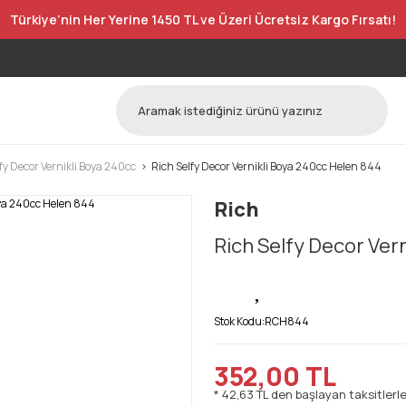
Türkiye’nin Her Yerine 1450 TL ve Üzeri Ücretsiz Kargo Fırsatı!
fy Decor Vernikli Boya 240cc
Rich Selfy Decor Vernikli Boya 240cc Helen 844
Rich
Rich Selfy Decor Ver
Stok Kodu:
RCH844
352,00 TL
* 42,63 TL den başlayan taksitlerle