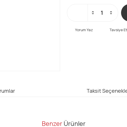
Yorum Yaz
Tavsiye E
rumlar
Taksit Seçenekle
er konularda yetersiz gördüğünüz noktaları öneri formunu kullanarak tarafı
Benzer
Ürünler