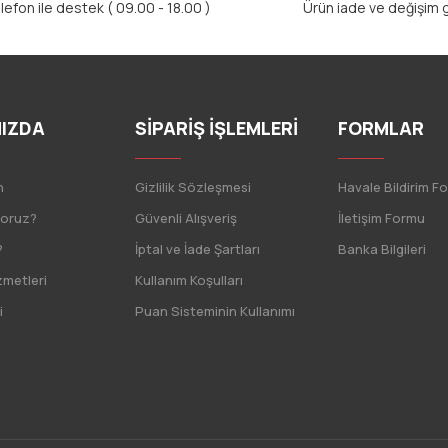
lefon ile destek ( 09.00 - 18.00 )
Ürün iade ve değişim g
IZDA
SİPARİŞ İŞLEMLERİ
FORMLAR
n
Gizlilik Sözleşmesi
Havale Bildirim F
yoruz?
Güvenli Alışveriş
İletişim Formu
?
İptal ve İade Şartları
Banka Bilgileri
zmetleri
Kullanım Koşulları
i
Puan Sisteminin Kullanımı