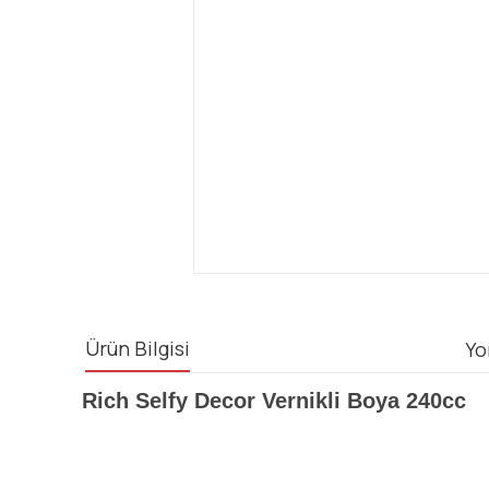
Ürün Bilgisi
Yo
Rich Selfy Decor Vernikli Boya 240cc
Bu ürünün fiyat bilgisi, resim, ürün açıklamalarında ve diğ
Görüş ve önerileriniz için teşekkür ederiz.