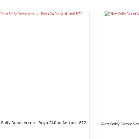
Bu ürüne ilk yorumu siz yapın!
Yorum Yaz
Gönder
 Selfy Decor Vernikli Boya 240cc Antrasit 872
Rich Selfy Decor Ver