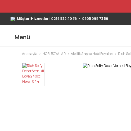
Müşteri Hizmetleri
0216 532 40 36
-
0505 098 73 56
Menü
Anasayfa
HOBİ BOYALAR
Akrilik Ahşap Hobi Boyaları
Rich Sel