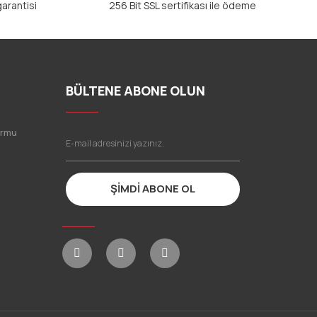
arantisi
256 Bit SSL sertifikası ile ödeme
BÜLTENE ABONE OLUN
ormu
ŞİMDİ ABONE OL