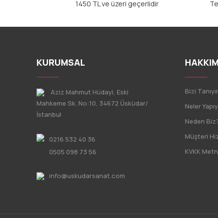
1450 TL ve üzeri geçerlidir
Te
KURUMSAL
HAKKIM
Bizi Tanıyı
Aziz Mahmut Hüdayi, Eski
Mahkeme Sk. No:10, 34672 Üsküdar/
Neler Yapı
İstanbul
Neden Biz
Müşteri Hi
0216 532 40 36
KVKK Metn
0505 098 73 56
info@uskudarsanat.com