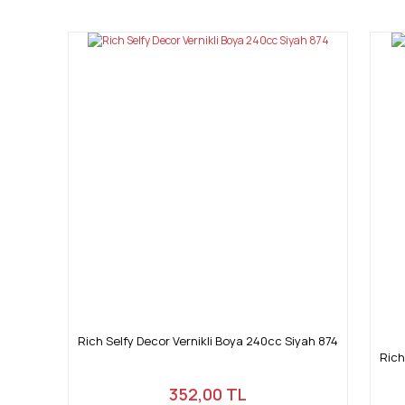
Ürün resmi kalitesiz, bozuk veya görüntülenemiyor.
Ürün açıklamasında eksik bilgiler bulunuyor.
Ürün bilgilerinde hatalar bulunuyor.
Ürün fiyatı diğer sitelerden daha pahalı.
Bu ürüne benzer farklı alternatifler olmalı.
Rich Selfy Decor Vernikli Boya 240cc Siyah 874
Rich
352,00 TL