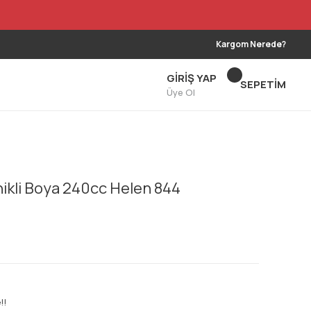
Kargom Nerede?
GİRİŞ YAP
SEPETİM
Üye Ol
nikli Boya 240cc Helen 844
!!