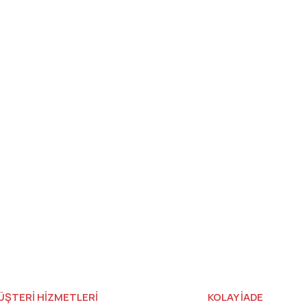
ÜŞTERİ HİZMETLERİ
KOLAY İADE