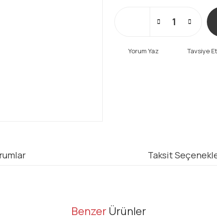
Yorum Yaz
Tavsiye E
rumlar
Taksit Seçenekle
er konularda yetersiz gördüğünüz noktaları öneri formunu kullanarak tarafı
Benzer
Ürünler