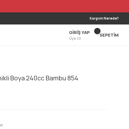
Kargom Nerede?
GİRİŞ YAP
SEPETİM
Üye Ol
nikli Boya 240cc Bambu 854
!!