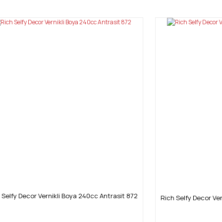
Bu ürüne ilk yorumu siz yapın!
Yorum Yaz
Gönder
 Selfy Decor Vernikli Boya 240cc Antrasit 872
Rich Selfy Decor Ver