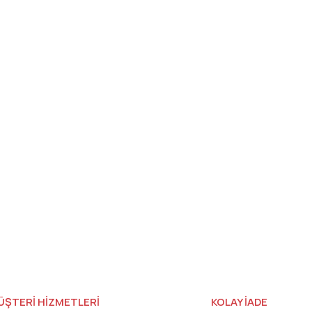
ÜŞTERİ HİZMETLERİ
KOLAY İADE