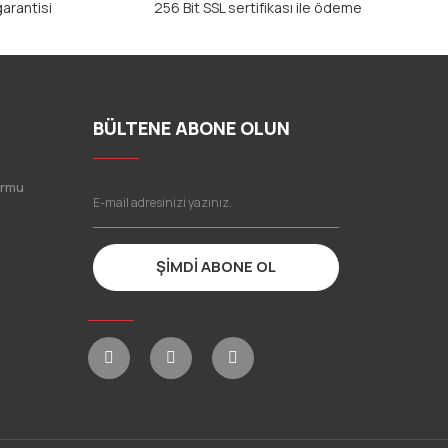
arantisi
256 Bit SSL sertifikası ile ödeme
BÜLTENE ABONE OLUN
ormu
ŞİMDİ ABONE OL