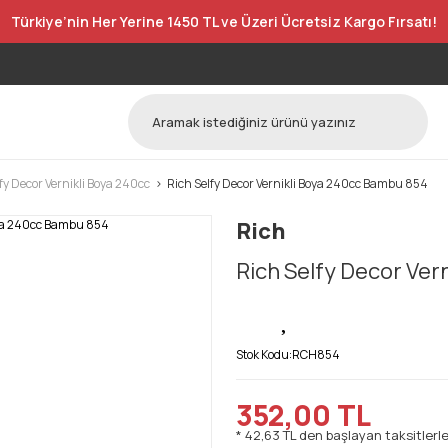
Türkiye’nin Her Yerine 1450 TL ve Üzeri Ücretsiz Kargo Fırsatı!
fy Decor Vernikli Boya 240cc
Rich Selfy Decor Vernikli Boya 240cc Bambu 854
Rich
Rich Selfy Decor Ver
Stok Kodu:
RCH854
352,00 TL
* 42,63 TL den başlayan taksitlerle