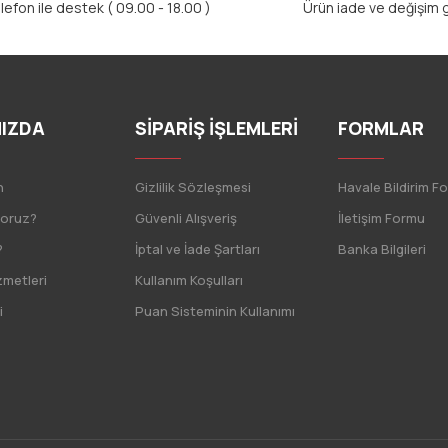
lefon ile destek ( 09.00 - 18.00 )
Ürün iade ve değişim g
IZDA
SİPARİŞ İŞLEMLERİ
FORMLAR
n
Gizlilik Sözleşmesi
Havale Bildirim F
yoruz?
Güvenli Alışveriş
İletişim Formu
?
İptal ve İade Şartları
Banka Bilgileri
zmetleri
Kullanım Koşulları
i
Puan Sisteminin Kullanımı