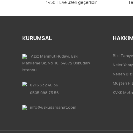
1450 TL ve üzeri geçerlidir
Te
KURUMSAL
HAKKIM
Bizi Tanıyı
Aziz Mahmut Hüdayi, Eski
Mahkeme Sk. No:10, 34672 Üsküdar/
Neler Yapı
İstanbul
Neden Biz
Müşteri Hi
0216 532 40 36
KVKK Metn
0505 098 73 56
info@uskudarsanat.com