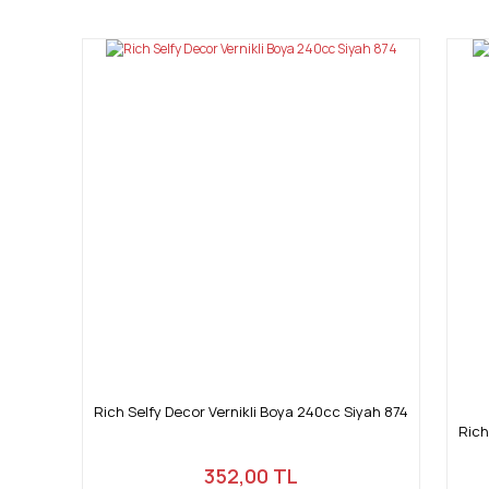
Ürün resmi kalitesiz, bozuk veya görüntülenemiyor.
Ürün açıklamasında eksik bilgiler bulunuyor.
Ürün bilgilerinde hatalar bulunuyor.
Ürün fiyatı diğer sitelerden daha pahalı.
Bu ürüne benzer farklı alternatifler olmalı.
Rich Selfy Decor Vernikli Boya 240cc Siyah 874
Rich
352,00 TL