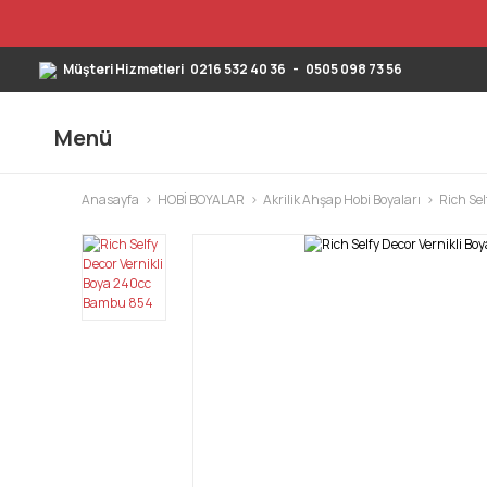
Müşteri Hizmetleri
0216 532 40 36
-
0505 098 73 56
Menü
Anasayfa
HOBİ BOYALAR
Akrilik Ahşap Hobi Boyaları
Rich Sel