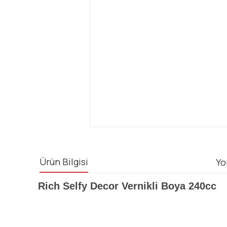
Ürün Bilgisi
Yo
Rich Selfy Decor Vernikli Boya 240cc
Bu ürünün fiyat bilgisi, resim, ürün açıklamalarında ve diğ
Görüş ve önerileriniz için teşekkür ederiz.