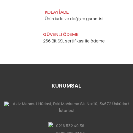
KOLAY İADE
Ürün iade ve değişim garantisi
GÜVENLİ ÖDEME
256 Bit SSL sertifikası ile ödeme
KURUMSAL
Aziz Mahmut Hüdayi, Eski Mahkeme Sk. No:10, 34672 Üsküdar/
İstanbul
0216 532 40 36