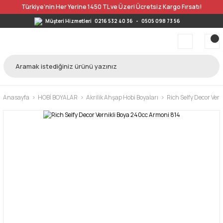
Türkiye’nin Her Yerine 1450 TL ve Üzeri Ücretsiz Kargo Fırsatı!
Müşteri Hizmetleri
0216 532 40 36
-
0505 098 73 56
Anasayfa
HOBİ BOYALAR
Akrilik Ahşap Hobi Boyaları
Rich Selfy Decor Ver