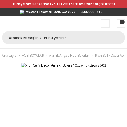
Türkiye’nin Her Yerine 1450 TL ve Üzeri Ücretsiz Kargo Fırsatı!
Müşteri Hizmetleri
0216 532 40 36
-
0505 098 73 56
Anasayfa
HOBİ BOYALAR
Akrilik Ahşap Hobi Boyaları
Rich Selfy Decor Ver