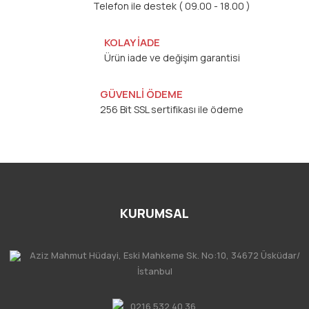
Telefon ile destek ( 09.00 - 18.00 )
KOLAY İADE
Ürün iade ve değişim garantisi
GÜVENLİ ÖDEME
256 Bit SSL sertifikası ile ödeme
KURUMSAL
Aziz Mahmut Hüdayi, Eski Mahkeme Sk. No:10, 34672 Üsküdar/
İstanbul
0216 532 40 36