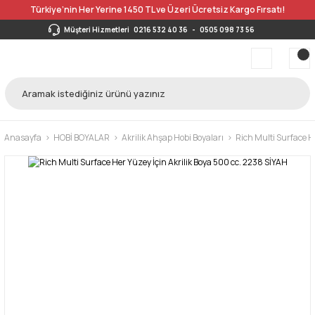
Türkiye’nin Her Yerine 1450 TL ve Üzeri Ücretsiz Kargo Fırsatı!
Müşteri Hizmetleri
0216 532 40 36
-
0505 098 73 56
Anasayfa
HOBİ BOYALAR
Akrilik Ahşap Hobi Boyaları
Rich Multi Surface H