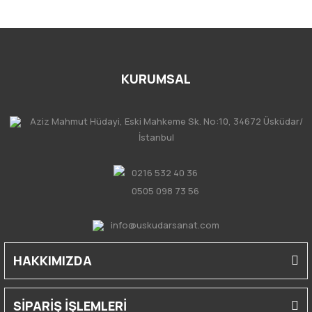
KURUMSAL
Aziz Mahmut Hüdayi, Eski Mahkeme Sk. No:10, 34672 Üsküdar/
İstanbul
0216 532 40 36
0505 098 73 56
info@uskudarsanat.com
HAKKIMIZDA
SİPARİŞ İŞLEMLERİ