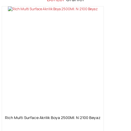
konularda yetersiz gördüğünüz noktaları öneri formunu kullanarak
Bu ürüne ilk yorumu siz yapın!
tarafımıza iletebilirsiniz.
Görüş ve önerileriniz için teşekkür ederiz.
Yorum Yaz
Ürün resmi kalitesiz, bozuk veya görüntülenemiyor.
Ürün açıklamasında eksik bilgiler bulunuyor.
Ürün bilgilerinde hatalar bulunuyor.
Ürün fiyatı diğer sitelerden daha pahalı.
Bu ürüne benzer farklı alternatifler olmalı.
Gönder
Rich Multi Surface Akrilik Boya 2500Ml. N:2100 Beyaz