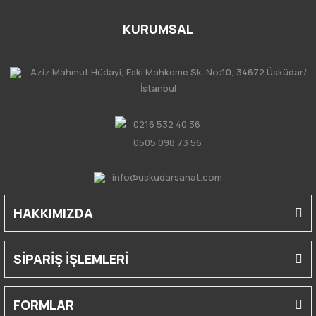
KURUMSAL
Aziz Mahmut Hüdayi, Eski Mahkeme Sk. No:10, 34672 Üsküdar/
İstanbul
0216 532 40 36
0505 098 73 56
info@uskudarsanat.com
HAKKIMIZDA
SİPARİŞ İŞLEMLERİ
FORMLAR