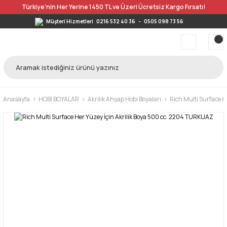
Türkiye’nin Her Yerine 1450 TL ve Üzeri Ücretsiz Kargo Fırsatı!
Müşteri Hizmetleri
0216 532 40 36
-
0505 098 73 56
Anasayfa
HOBİ BOYALAR
Akrilik Ahşap Hobi Boyaları
Rich Multi Surface H