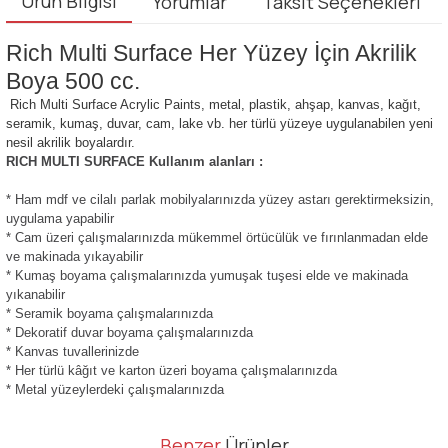
Ürün Bilgisi
Yorumlar
Taksit Seçenekleri
Rich Multi Surface Her Yüzey İçin Akrilik
Boya 500 cc.
Rich Multi Surface Acrylic Paints, metal, plastik, ahşap, kanvas, kağıt,
seramik, kumaş, duvar, cam, lake vb. her türlü yüzeye uygulanabilen yeni
nesil akrilik boyalardır.
RICH MULTI SURFACE Kullanım alanları :
* Ham mdf ve cilalı parlak mobilyalarınızda yüzey astarı gerektirmeksizin,
uygulama yapabilir
* Cam üzeri çalışmalarınızda mükemmel örtücülük ve fırınlanmadan elde
ve makinada yıkayabilir
* Kumaş boyama çalışmalarınızda yumuşak tuşesi elde ve makinada
yıkanabilir
* Seramik boyama çalışmalarınızda
* Dekoratif duvar boyama çalışmalarınızda
* Kanvas tuvallerinizde
* Her türlü kâğıt ve karton üzeri boyama çalışmalarınızda
* Metal yüzeylerdeki çalışmalarınızda
Bu ürünün fiyat bilgisi, resim, ürün açıklamalarında ve diğer
Benzer
Ürünler