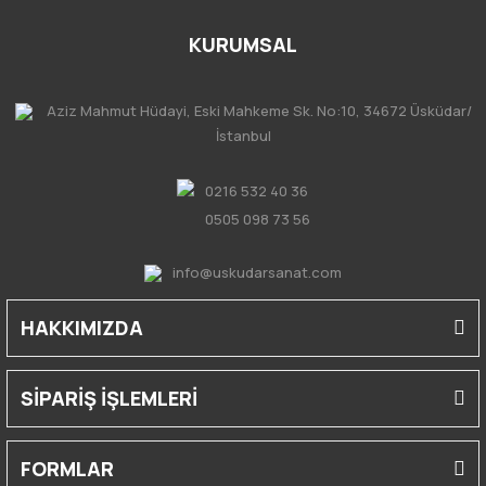
KURUMSAL
Aziz Mahmut Hüdayi, Eski Mahkeme Sk. No:10, 34672 Üsküdar/
İstanbul
0216 532 40 36
0505 098 73 56
info@uskudarsanat.com
HAKKIMIZDA
SİPARİŞ İŞLEMLERİ
FORMLAR