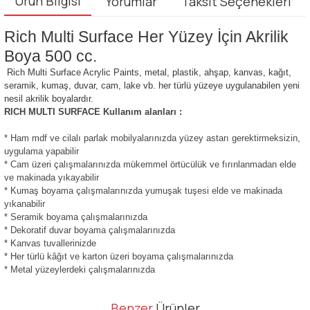
Ürün Bilgisi
Yorumlar
Taksit Seçenekleri
Rich Multi Surface Her Yüzey İçin Akrilik
Boya 500 cc.
Rich Multi Surface Acrylic Paints, metal, plastik, ahşap, kanvas, kağıt,
seramik, kumaş, duvar, cam, lake vb. her türlü yüzeye uygulanabilen yeni
nesil akrilik boyalardır.
RICH MULTI SURFACE Kullanım alanları :
* Ham mdf ve cilalı parlak mobilyalarınızda yüzey astarı gerektirmeksizin,
uygulama yapabilir
* Cam üzeri çalışmalarınızda mükemmel örtücülük ve fırınlanmadan elde
ve makinada yıkayabilir
* Kumaş boyama çalışmalarınızda yumuşak tuşesi elde ve makinada
yıkanabilir
* Seramik boyama çalışmalarınızda
* Dekoratif duvar boyama çalışmalarınızda
* Kanvas tuvallerinizde
* Her türlü kâğıt ve karton üzeri boyama çalışmalarınızda
* Metal yüzeylerdeki çalışmalarınızda
Bu ürünün fiyat bilgisi, resim, ürün açıklamalarında ve diğer
Benzer
Ürünler