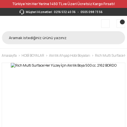
Türkiye’nin Her Yerine 1450 TL ve Üzeri Ücretsiz Kargo Fırsatı!
Müşteri Hizmetleri
0216 532 40 36
-
0505 098 73 56
Anasayfa
HOBİ BOYALAR
Akrilik Ahşap Hobi Boyaları
Rich Multi Surface H