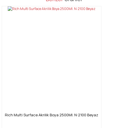
konularda yetersiz gördüğünüz noktaları öneri formunu kullanarak
Bu ürüne ilk yorumu siz yapın!
tarafımıza iletebilirsiniz.
Görüş ve önerileriniz için teşekkür ederiz.
Yorum Yaz
Ürün resmi kalitesiz, bozuk veya görüntülenemiyor.
Ürün açıklamasında eksik bilgiler bulunuyor.
Ürün bilgilerinde hatalar bulunuyor.
Ürün fiyatı diğer sitelerden daha pahalı.
Bu ürüne benzer farklı alternatifler olmalı.
Gönder
Rich Multi Surface Akrilik Boya 2500Ml. N:2100 Beyaz