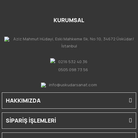
KURUMSAL
Aziz Mahmut Hüdayi, Eski Mahkeme Sk. No:10, 34672 Üsküdar/
İstanbul
0216 532 40 36
0505 098 73 56
info@uskudarsanat.com
HAKKIMIZDA
SİPARİŞ İŞLEMLERİ