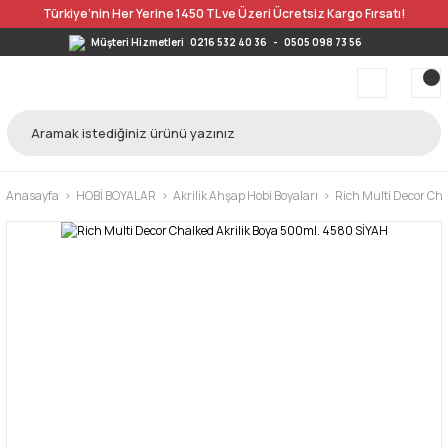
Türkiye’nin Her Yerine 1450 TL ve Üzeri Ücretsiz Kargo Fırsatı!
Müşteri Hizmetleri
0216 532 40 36
-
0505 098 73 56
Anasayfa
HOBİ BOYALAR
Akrilik Ahşap Hobi Boyaları
Rich Multi Decor Cha