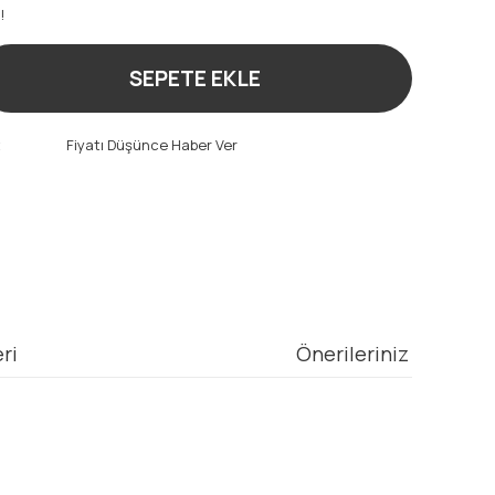
!
SEPETE EKLE
t
Fiyatı Düşünce Haber Ver
ri
Önerileriniz
mıza iletebilirsiniz.