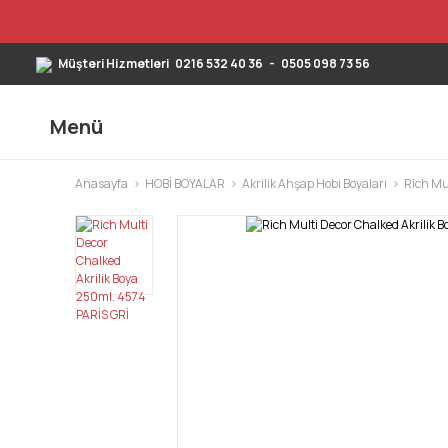
Müşteri Hizmetleri
0216 532 40 36
-
0505 098 73 56
Menü
Anasayfa
HOBİ BOYALAR
Akrilik Ahşap Hobi Boyaları
Rich Mu