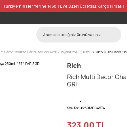
Türkiye’nin Her Yerine 1450 TL ve Üzeri Ücretsiz Kargo Fırsatı!
lti Decor Chalked Her Yüzey İçin Akrilik Boyalar 250-500ml.
Rich Multi Decor Ch
Rich
Rich Multi Decor Cha
GRİ
Stok Kodu:
250MDC4574
323,00 TL