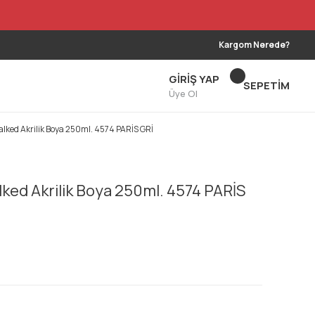
Kargom Nerede?
GİRİŞ YAP
SEPETİM
Üye Ol
alked Akrilik Boya 250ml. 4574 PARİS GRİ
lked Akrilik Boya 250ml. 4574 PARİS