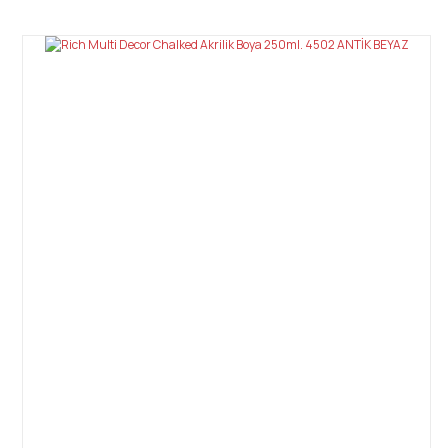
Bu ürüne ilk yorumu siz yapın!
Yorum Yaz
Gönder