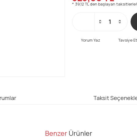
* 39,12 TL den başlayan taksitlerle!
Yorum Yaz
Tavsiye E
rumlar
Taksit Seçenekle
er konularda yetersiz gördüğünüz noktaları öneri formunu kullanarak tarafı
Benzer
Ürünler