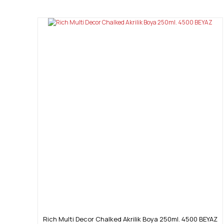
Ürün resmi kalitesiz, bozuk veya görüntülenemiyor.
Ürün açıklamasında eksik bilgiler bulunuyor.
Ürün bilgilerinde hatalar bulunuyor.
Ürün fiyatı diğer sitelerden daha pahalı.
Bu ürüne benzer farklı alternatifler olmalı.
Rich Multi Decor Chalked Akrilik Boya 250ml. 4500 BEYAZ