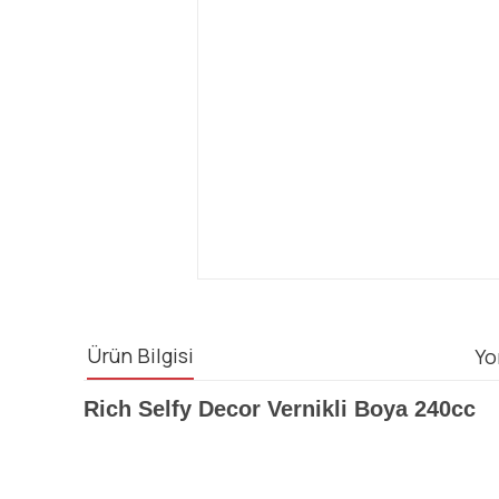
Ürün Bilgisi
Yo
Rich Selfy Decor Vernikli Boya 240cc
Bu ürünün fiyat bilgisi, resim, ürün açıklamalarında ve diğ
Görüş ve önerileriniz için teşekkür ederiz.