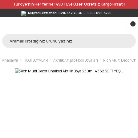
Türkiye’nin Her Yerine 1450 TL ve Üzeri Ücretsiz Kargo Fırsatı!
Müşteri Hizmetleri
0216 532 40 36
-
0505 098 73 56
Anasayfa
HOBİ BOYALAR
Akrilik Ahşap Hobi Boyaları
Rich Multi Decor Cha