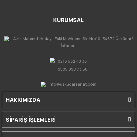
KURUMSAL
Aziz Mahmut Hüdayi, Eski Mahkeme Sk. No:10, 34672 Üsküdar/
İstanbul
0216 532 40 36
0505 098 73 56
info@uskudarsanat.com
HAKKIMIZDA
SİPARİŞ İŞLEMLERİ