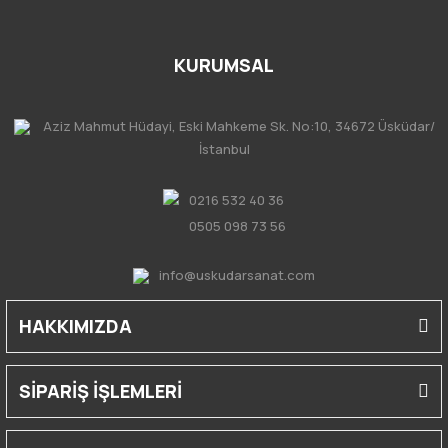
KURUMSAL
Aziz Mahmut Hüdayi, Eski Mahkeme Sk. No:10, 34672 Üsküdar/
İstanbul
0216 532 40 36
0505 098 73 56
info@uskudarsanat.com
HAKKIMIZDA
SİPARİŞ İŞLEMLERİ