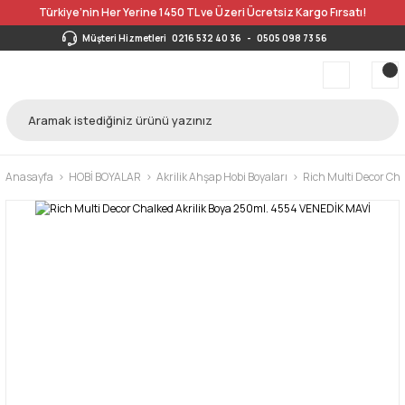
Türkiye’nin Her Yerine 1450 TL ve Üzeri Ücretsiz Kargo Fırsatı!
Müşteri Hizmetleri
0216 532 40 36
-
0505 098 73 56
Anasayfa
HOBİ BOYALAR
Akrilik Ahşap Hobi Boyaları
Rich Multi Decor Cha