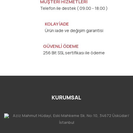
MÜŞTERİ HİZMETLERİ
Telefon ile destek ( 09.00 - 18.00 )
KOLAY İADE
Ürün iade ve değişim garantisi
GÜVENLİ ÖDEME
256 Bit SSL sertifikası ile ödeme
KURUMSAL
Aziz Mahmut Hüdayi, Eski Mahkeme Sk. No:10, 34672 Üsküdar/
İstanbul