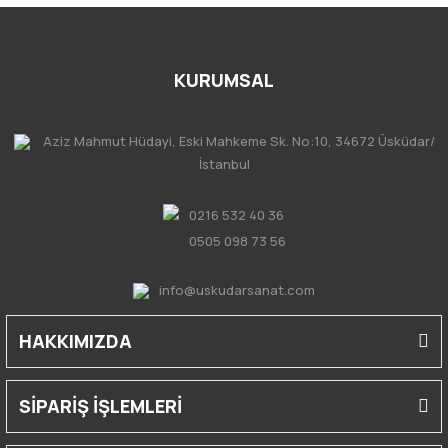
KURUMSAL
Aziz Mahmut Hüdayi, Eski Mahkeme Sk. No:10, 34672 Üsküdar/
İstanbul
0216 532 40 36
0505 098 73 56
info@uskudarsanat.com
HAKKIMIZDA
SİPARİŞ İŞLEMLERİ