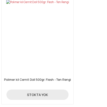
Polimer kil Cernit Doll 500gr. Flesh - Ten Rengi
1.535,00 TL
STOKTA YOK