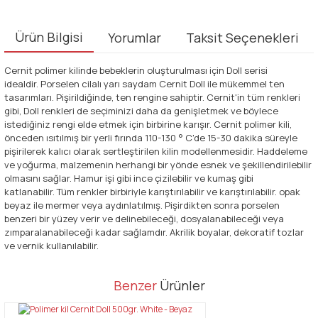
Ürün Bilgisi
Yorumlar
Taksit Seçenekleri
Cernit polimer kilinde bebeklerin oluşturulması için Doll serisi
idealdir. Porselen cilalı yarı saydam
Cernit Doll ile mükemmel ten
tasarımları. Pişirildiğinde, ten rengine sahiptir. Cernit'in tüm renkleri
gibi, Doll renkleri de seçiminizi daha da genişletmek ve böylece
istediğiniz rengi elde etmek için birbirine karışır. Cernit polimer kili,
önceden ısıtılmış bir yerli fırında 110-130 ° C'de 15-30 dakika süreyle
pişirilerek kalıcı olarak sertleştirilen kilin modellenmesidir. Haddeleme
ve yoğurma, malzemenin herhangi bir yönde esnek ve şekillendirilebilir
olmasını sağlar. Hamur işi gibi ince çizilebilir ve kumaş gibi
katlanabilir. Tüm renkler birbiriyle karıştırılabilir ve karıştırılabilir. opak
beyaz ile mermer veya aydınlatılmış. Pişirdikten sonra porselen
benzeri bir yüzey verir ve delinebileceği, dosyalanabileceği veya
zımparalanabileceği kadar sağlamdır. Akrilik boyalar, dekoratif tozlar
ve vernik kullanılabilir.
Bu ürünün fiyat bilgisi, resim, ürün açıklamalarında ve diğer
Benzer
Ürünler
konularda yetersiz gördüğünüz noktaları öneri formunu kullanarak
Bu ürüne ilk yorumu siz yapın!
tarafımıza iletebilirsiniz.