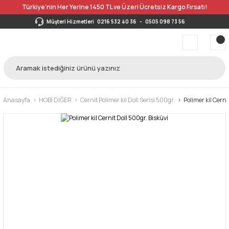
Türkiye’nin Her Yerine 1450 TL ve Üzeri Ücretsiz Kargo Fırsatı!
Müşteri Hizmetleri
0216 532 40 36
-
0505 098 73 56
Anasayfa
HOBİ DİĞER
Cernit Polimer kil Doll Serisi 500gr.
Polimer kil Cerni