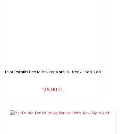
Ürün bilgilerinde hatalar bulunuyor.
Ürün fiyatı diğer sitelerden daha pahalı.
Bu ürüne benzer farklı alternatifler olmalı.
Gönder
Pilot Parallel Pen Mürekkep Kartuş - Renk : Sarı 6 ad
139,00 TL