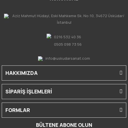
Aziz Mahmut Hüdayi, Eski Mahkeme Sk. No:10, 34672 Üsküdar/
İstanbul
0216 532 40 36
0505 098 73 56
info@uskudarsanat.com
HAKKIMIZDA
SİPARİŞ İŞLEMLERİ
FORMLAR
BÜLTENE ABONE OLUN