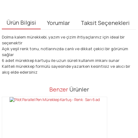
Ürün Bilgisi
Yorumlar
Taksit Seçenekleri
Dolma kalem mürekkebi, yazım ve çizim ihtiyaçlarınız için ideal bir
seçenektir
Açık yeşil renk tonu, notlarınızda canlı ve dikkat çekici bir görünüm
sağlar
6 adet mürekkep kartuşu ile uzun süreli kullanım imkanı sunar
Kaliteli mürekkep formülü sayesinde yazarken kesintisiz ve akıcı bir
akış elde edersiniz
Bu ürünün fiyat bilgisi, resim, ürün açıklamalarında ve diğer
Benzer
Ürünler
konularda yetersiz gördüğünüz noktaları öneri formunu kullanarak
Bu ürüne ilk yorumu siz yapın!
tarafımıza iletebilirsiniz.
Görüş ve önerileriniz için teşekkür ederiz.
Yorum Yaz
Ürün resmi kalitesiz, bozuk veya görüntülenemiyor.
Ürün açıklamasında eksik bilgiler bulunuyor.