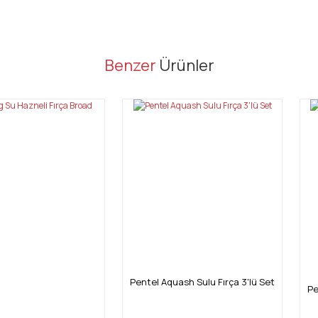
er konularda yetersiz gördüğünüz noktaları öneri formunu kullanarak tarafı
Benzer
Ürünler
Bu ürüne ilk yorumu siz yapın!
Yorum Yaz
Pentel Aquash Sulu Fırça 3'lü Set
Gönder
Pe