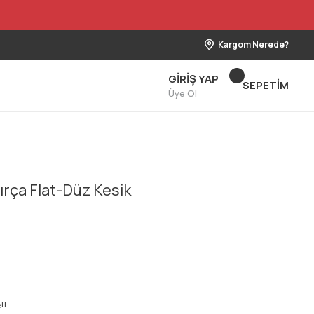
Kargom Nerede?
GİRİŞ YAP
SEPETİM
Üye Ol
ırça Flat-Düz Kesik
!!