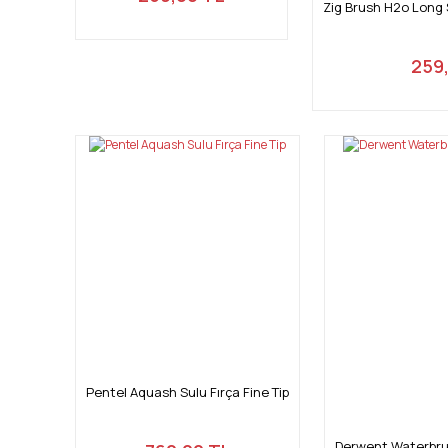
Zig Brush H2o Long 
259
Pentel Aquash Sulu Fırça Fine Tip
Derwent Waterbrus