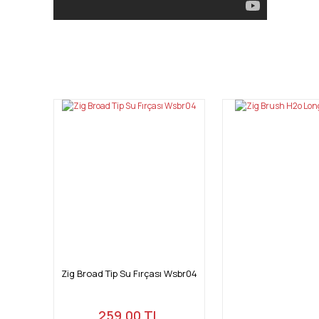
Bu ürünün fiyat bilgisi, resim, ürün açıklamalarında ve diğ
Görüş ve önerileriniz için teşekkür ederiz.
Ürün resmi kalitesiz, bozuk veya görüntülenemiyor.
Ürün açıklamasında eksik bilgiler bulunuyor.
Ürün bilgilerinde hatalar bulunuyor.
Ürün fiyatı diğer sitelerden daha pahalı.
Bu ürüne benzer farklı alternatifler olmalı.
Zig Broad Tip Su Fırçası Wsbr04
259,00 TL