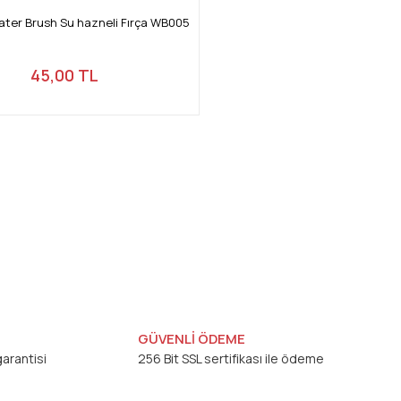
ter Brush Su hazneli Fırça WB005
45,00 TL
GÜVENLİ ÖDEME
arantisi
256 Bit SSL sertifikası ile ödeme