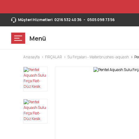
Müşteri Hizmetleri
0216 532 40 36
-
0505 098 73 56
Menü
Anasayfa
FIRÇALAR
Su Fırçaları - Waterbrushes -aquash
Pe