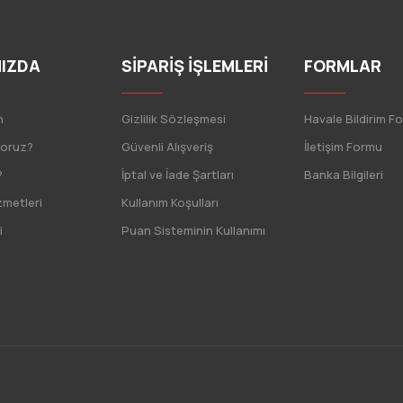
IZDA
SİPARİŞ İŞLEMLERİ
FORMLAR
n
Gizlilik Sözleşmesi
Havale Bildirim F
yoruz?
Güvenli Alışveriş
İletişim Formu
?
İptal ve İade Şartları
Banka Bilgileri
zmetleri
Kullanım Koşulları
i
Puan Sisteminin Kullanımı