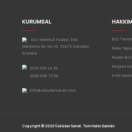
KURUMSAL
HAKKIM
Bizi Tanıyı
Aziz Mahmut Hüdayi, Eski
Mahkeme Sk. No:10, 34672 Üsküdar/
Neler Yapı
İstanbul
Neden Biz
Müşteri Hi
0216 532 40 36
KVKK Metn
0505 098 73 56
info@uskudarsanat.com
Copyright © 2020 Üsküdar Sanat. Tüm Hakkı Saklıdır.