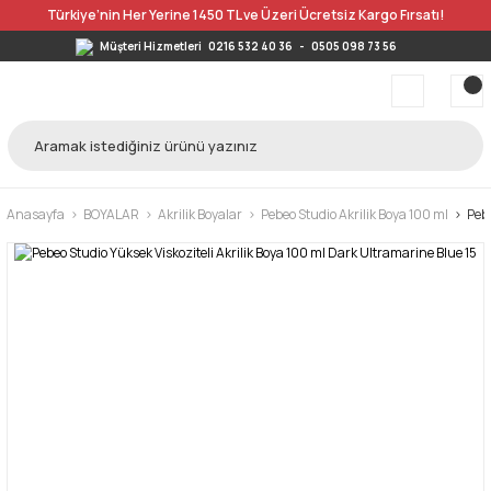
Türkiye’nin Her Yerine 1450 TL ve Üzeri Ücretsiz Kargo Fırsatı!
Müşteri Hizmetleri
0216 532 40 36
-
0505 098 73 56
Anasayfa
BOYALAR
Akrilik Boyalar
Pebeo Studio Akrilik Boya 100 ml
Pebe