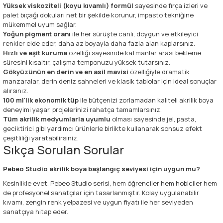
Yüksek viskoziteli (koyu kıvamlı) formül
sayesinde fırça izleri ve
palet bıçağı dokuları net bir şekilde korunur, impasto tekniğine
mükemmel uyum sağlar.
Yoğun pigment oranı
ile her sürüşte canlı, doygun ve etkileyici
renkler elde eder, daha az boyayla daha fazla alan kaplarsınız.
Hızlı ve eşit kuruma
özelliği sayesinde katmanlar arası bekleme
süresini kısaltır, çalışma temponuzu yüksek tutarsınız.
Gökyüzünün en derin ve en asil mavisi
özelliğiyle dramatik
manzaralar, derin deniz sahneleri ve klasik tablolar için ideal sonuçlar
alırsınız.
100 ml'lik ekonomik tüp
ile bütçenizi zorlamadan kaliteli akrilik boya
deneyimi yaşar, projelerinizi rahatça tamamlarsınız.
Tüm akrilik medyumlarla uyumlu
olması sayesinde jel, pasta,
geciktirici gibi yardımcı ürünlerle birlikte kullanarak sonsuz efekt
çeşitliliği yaratabilirsiniz.
Sıkça Sorulan Sorular
Pebeo Studio akrilik boya başlangıç seviyesi için uygun mu?
Kesinlikle evet. Pebeo Studio serisi, hem öğrenciler hem hobiciler hem
de profesyonel sanatçılar için tasarlanmıştır. Kolay uygulanabilir
kıvamı, zengin renk yelpazesi ve uygun fiyatı ile her seviyeden
sanatçıya hitap eder.