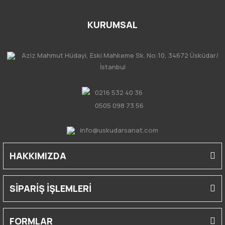
KURUMSAL
Aziz Mahmut Hüdayi, Eski Mahkeme Sk. No:10, 34672 Üsküdar/
İstanbul
0216 532 40 36
0505 098 73 56
info@uskudarsanat.com
HAKKIMIZDA
SİPARİŞ İŞLEMLERİ
FORMLAR