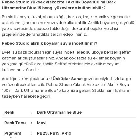
Pebeo Studio Yüksek Viskoziteli Akrilik Boya 100 ml Dark
Ultramarine Blue 15 hangi yüzeylerde kullanılabilir?
Bu akrilik boya; tuval, ahşap, kâğıt, karton, taş, seramik ve gesso ile
astarlanmış hemen her yüzeyde kullanılabilir. Akrilik boyanın çok yönlü
yapısı sayesinde sadece tablo değil, dekoratif objeler ve el işi
projelerinde de rahatlıkla tercih edebilirsiniz.
Pebeo Studio akrilik boyalar suyla inceltilir mi?
Evet, su bazlı oldukları için suyla inceltilerek suluboya benzeri şeffaf
katmanlar oluşturabilirsiniz. Ancak çok fazla su eklemek boyanın
yapışma gücünü azaltabilir. Şeffaf efektler için akrilik medyum
kullanmanız önerilir.
Aradığınız rengi buldunuz!
Üsküdar Sanat
güvencesiyle, hızlı kargo
ve özenli paketleme ile Pebeo Studio Yüksek Viskoziteli Akrilik Boya
100 ml Dark Ultramarine Blue 15 kapınıza gelsin. Stoklar sınırlı; ilham
tazeyken harekete geçin!
Renk
:
Dark Ultramarine Blue
Renk Tonu
:
Mavi
Pigment
:
PB29, PB15, PR19