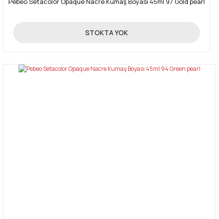
Pebeo Setacolor Opaque Nacre Kumaş Boyası 45ml 97 Gold pearl
270,00 TL
STOKTA YOK