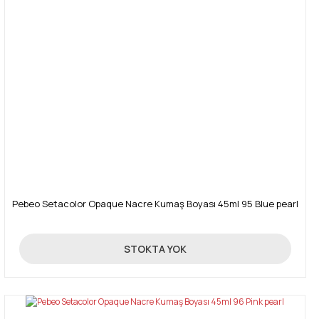
Pebeo Setacolor Opaque Nacre Kumaş Boyası 45ml 95 Blue pearl
270,00 TL
STOKTA YOK