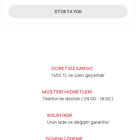
270,00 TL
STOKTA YOK
ÜCRETSİZ KARGO
1450 TL ve üzeri geçerlidir
MÜŞTERİ HİZMETLERİ
Telefon ile destek ( 09.00 - 18.00 )
KOLAY İADE
Ürün iade ve değişim garantisi
GÜVENLİ ÖDEME