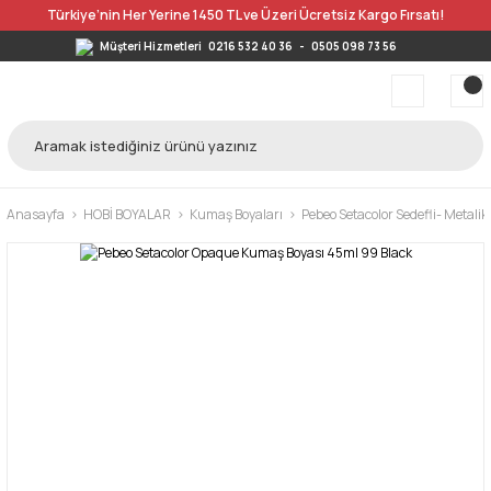
Türkiye’nin Her Yerine 1450 TL ve Üzeri Ücretsiz Kargo Fırsatı!
Müşteri Hizmetleri
0216 532 40 36
-
0505 098 73 56
Anasayfa
HOBİ BOYALAR
Kumaş Boyaları
Pebeo Setacolor Sedefli- Metali