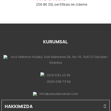
256 Bit SSL sertifikası ile ödeme
KURUMSAL
Aziz Mahmut Hüdayi, Eski Mahkeme Sk. No:10, 34672 Üsküdar/
İstanbul
0216 532 40 36
0505 098 73 56
info@uskudarsanat.com
HAKKIMIZDA