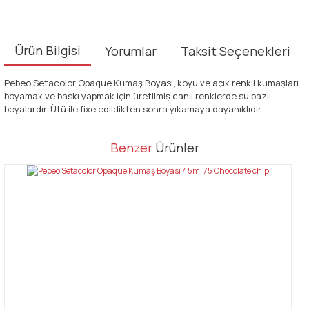
Ürün Bilgisi
Yorumlar
Taksit Seçenekleri
Pebeo Setacolor Opaque Kumaş Boyası, koyu ve açık renkli kumaşları
boyamak ve baskı yapmak için üretilmiş canlı renklerde su bazlı
boyalardır. Ütü ile fixe edildikten sonra yıkamaya dayanıklıdır.
Bu ürünün fiyat bilgisi, resim, ürün açıklamalarında ve diğer
Benzer
Ürünler
konularda yetersiz gördüğünüz noktaları öneri formunu kullanarak
Bu ürüne ilk yorumu siz yapın!
tarafımıza iletebilirsiniz.
Görüş ve önerileriniz için teşekkür ederiz.
Yorum Yaz
Ürün resmi kalitesiz, bozuk veya görüntülenemiyor.
Ürün açıklamasında eksik bilgiler bulunuyor.
Ürün bilgilerinde hatalar bulunuyor.
Ürün fiyatı diğer sitelerden daha pahalı.
Bu ürüne benzer farklı alternatifler olmalı.