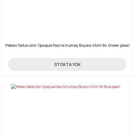
Pebeo Setacolor Opaque Nacre Kumaş Boyası 45ml 94 Green pearl
270,00 TL
STOKTA YOK