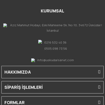
KURUMSAL
Aziz Mahmut Hüdayi, Eski Mahkeme Sk. No:10, 34672 Üsküdar/
İstanbul
0216 532 40 36
0505 098 73 56
info@uskudarsanat.com
HAKKIMIZDA
SİPARİŞ İŞLEMLERİ
FORMLAR