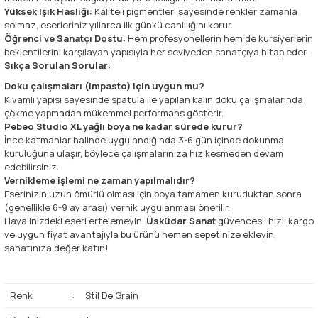
Yüksek Işık Haslığı:
Kaliteli pigmentleri sayesinde renkler zamanla
solmaz, eserleriniz yıllarca ilk günkü canlılığını korur.
Öğrenci ve Sanatçı Dostu:
Hem profesyonellerin hem de kursiyerlerin
beklentilerini karşılayan yapısıyla her seviyeden sanatçıya hitap eder.
Sıkça Sorulan Sorular:
Doku çalışmaları (impasto) için uygun mu?
Kıvamlı yapısı sayesinde spatula ile yapılan kalın doku çalışmalarında
çökme yapmadan mükemmel performans gösterir.
Pebeo Studio XL yağlı boya ne kadar sürede kurur?
İnce katmanlar halinde uygulandığında 3-6 gün içinde dokunma
kuruluğuna ulaşır, böylece çalışmalarınıza hız kesmeden devam
edebilirsiniz.
Vernikleme işlemi ne zaman yapılmalıdır?
Eserinizin uzun ömürlü olması için boya tamamen kuruduktan sonra
(genellikle 6-9 ay arası) vernik uygulanması önerilir.
Hayalinizdeki eseri ertelemeyin.
Üsküdar Sanat
güvencesi, hızlı kargo
ve uygun fiyat avantajıyla bu ürünü hemen sepetinize ekleyin,
sanatınıza değer katın!
Renk
:
Stil De Grain