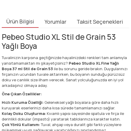
Ürün Bilgisi
Yorumlar
Taksit Seçenekleri
Pebeo Studio XL Stil de Grain 53
Yağlı Boya
Tuvalinizin karşısına geçtiğinizde hayalinizdeki renkleri tam anlamıyla
yansıtamamaktan mı şikayetçisiniz?
Pebeo Studio XL Fine Yağlı
Boya 37 ml Stil de Grain 53
ile bu sorunu geride bırakın. Duygularınızı
fırçanızın ucundan tuvale aktarırken, bu boyanın sunduğu pürüzsüz
doku ve canlılık size ilham verecek. Sanat yolculuğunuzda en iyi yol
arkadaşınız olmaya aday.
Öne Çıkan Özellikler:
Hızlı Kuruma Özelliği:
Geleneksel yağlı boyalara göre daha hızlı
kuruyarak eserlerinizi daha kısa sürede tamamlamanızı sağlar.
Kolay Doku Oluşturma:
Kıvamlı yapısı sayesinde spatula ve fırça ile
derinlikli dokular (impasto) yaratarak tablolarınıza karakter katın.
Çok Yönlü Kullanım:
Tuval, ahşap veya duralit gibi farklı yüzeylere
mükemmel uyum sağlayarak yaratıcılığınızı sınırlandırmaz.