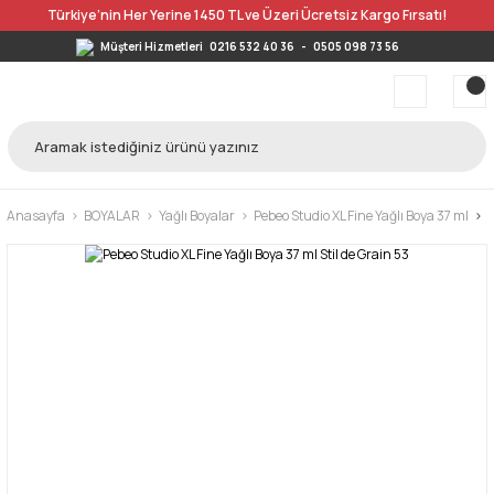
Türkiye’nin Her Yerine 1450 TL ve Üzeri Ücretsiz Kargo Fırsatı!
Müşteri Hizmetleri
0216 532 40 36
-
0505 098 73 56
Anasayfa
BOYALAR
Yağlı Boyalar
Pebeo Studio XL Fine Yağlı Boya 37 ml
P