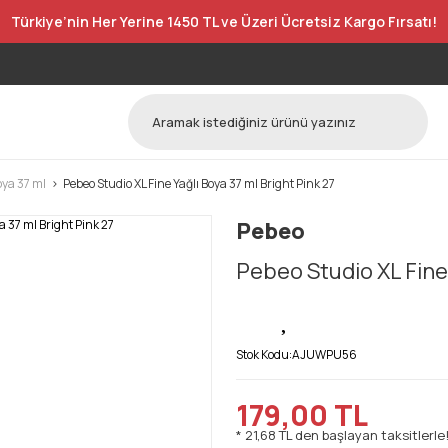
Türkiye’nin Her Yerine 1450 TL ve Üzeri Ücretsiz Kargo Fırsatı!
oya 37 ml
Pebeo Studio XL Fine Yağlı Boya 37 ml Bright Pink 27
Pebeo
Pebeo Studio XL Fine 
Stok Kodu:
AJUWPU56
179,00 TL
* 21,68 TL den başlayan taksitlerle!