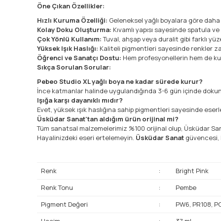
Öne Çıkan Özellikler:
Hızlı Kuruma Özelliği:
Geleneksel yağlı boyalara göre daha 
Kolay Doku Oluşturma:
Kıvamlı yapısı sayesinde spatula ve f
Çok Yönlü Kullanım:
Tuval, ahşap veya duralit gibi farklı y
Yüksek Işık Haslığı:
Kaliteli pigmentleri sayesinde renkler zam
Öğrenci ve Sanatçı Dostu:
Hem profesyonellerin hem de kurs
Sıkça Sorulan Sorular:
Pebeo Studio XL yağlı boya ne kadar sürede kurur?
İnce katmanlar halinde uygulandığında 3-6 gün içinde dokun
Işığa karşı dayanıklı mıdır?
Evet, yüksek ışık haslığına sahip pigmentleri sayesinde eserler
Üsküdar Sanat'tan aldığım ürün orijinal mi?
Tüm sanatsal malzemelerimiz %100 orijinal olup, Üsküdar San
Hayalinizdeki eseri ertelemeyin.
Üsküdar Sanat
güvencesi, h
Renk
:
Bright Pink
Renk Tonu
:
Pembe
Pigment Değeri
:
PW6, PR108, P
Hacim
:
37 ml