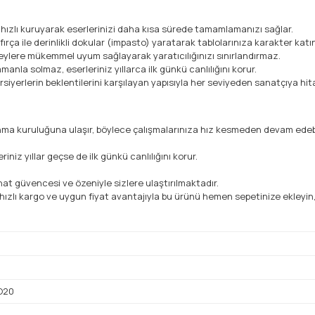
hızlı kuruyarak eserlerinizi daha kısa sürede tamamlamanızı sağlar.
ırça ile derinlikli dokular (impasto) yaratarak tablolarınıza karakter katı
üzeylere mükemmel uyum sağlayarak yaratıcılığınızı sınırlandırmaz.
anla solmaz, eserleriniz yıllarca ilk günkü canlılığını korur.
iyerlerin beklentilerini karşılayan yapısıyla her seviyeden sanatçıya hit
ma kuruluğuna ulaşır, böylece çalışmalarınıza hız kesmeden devam edebil
iniz yıllar geçse de ilk günkü canlılığını korur.
at güvencesi ve özeniyle sizlere ulaştırılmaktadır.
ızlı kargo ve uygun fiyat avantajıyla bu ürünü hemen sepetinize ekleyin
O20