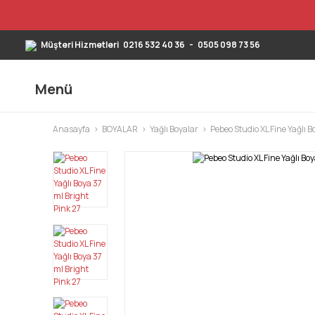
Müşteri Hizmetleri
0216 532 40 36
-
0505 098 73 56
Menü
Anasayfa
BOYALAR
Yağlı Boyalar
Pebeo Studio XL Fine Yağlı B