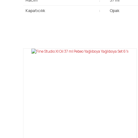
Kapatıcılık
:
Opak
Bu ürünün fiyat bilgisi, resim, ürün açıklamalarında ve diğ
Görüş ve önerileriniz için teşekkür ederiz.
Ürün resmi kalitesiz, bozuk veya görüntülenemiyor.
Ürün açıklamasında eksik bilgiler bulunuyor.
Ürün bilgilerinde hatalar bulunuyor.
Ürün fiyatı diğer sitelerden daha pahalı.
Bu ürüne benzer farklı alternatifler olmalı.