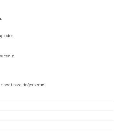
n.
ap eder.
irsiniz.
, sanatınıza değer katın!