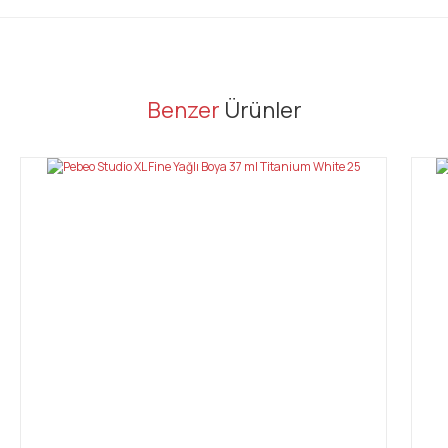
er konularda yetersiz gördüğünüz noktaları öneri formunu kullanarak tarafı
Benzer
Ürünler
Bu ürüne ilk yorumu siz yapın!
Yorum Yaz
Gönder