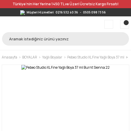
Türkiye’nin Her Yerine 1450 TL ve Üzeri Ücretsiz Kargo Fırsatı!
Müşteri Hizmetleri
0216 532 40 36
-
0505 098 73 56
Anasayfa
BOYALAR
Yağlı Boyalar
Pebeo Studio XL Fine Yağlı Boya 37 ml
P