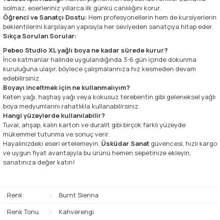
solmaz, eserleriniz yıllarca ilk günkü canlılığını korur.
Öğrenci ve Sanatçı Dostu:
Hem profesyonellerin hem de kursiyerlerin
beklentilerini karşılayan yapısıyla her seviyeden sanatçıya hitap eder.
Sıkça Sorulan Sorular:
Pebeo Studio XL yağlı boya ne kadar sürede kurur?
İnce katmanlar halinde uygulandığında 3-6 gün içinde dokunma
kuruluğuna ulaşır, böylece çalışmalarınıza hız kesmeden devam
edebilirsiniz.
Boyayı inceltmek için ne kullanmalıyım?
Keten yağı, haşhaş yağı veya kokusuz terebentin gibi geleneksel yağlı
boya medyumlarını rahatlıkla kullanabilirsiniz.
Hangi yüzeylerde kullanılabilir?
Tuval, ahşap, kalın karton ve duralit gibi birçok farklı yüzeyde
mükemmel tutunma ve sonuç verir.
Hayalinizdeki eseri ertelemeyin.
Üsküdar Sanat
güvencesi, hızlı kargo
ve uygun fiyat avantajıyla bu ürünü hemen sepetinize ekleyin,
sanatınıza değer katın!
Renk
:
Burnt Sienna
Renk Tonu
:
Kahverengi