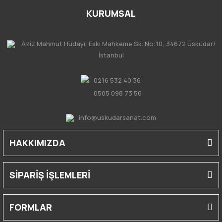
KURUMSAL
Aziz Mahmut Hüdayi, Eski Mahkeme Sk. No:10, 34672 Üsküdar/
İstanbul
0216 532 40 36
0505 098 73 56
info@uskudarsanat.com
HAKKIMIZDA
SİPARİŞ İŞLEMLERİ
FORMLAR