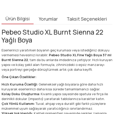
Ürün Bilgisi
Yorumlar
Taksit Seçenekleri
Pebeo Studio XL Burnt Sienna 22
Yağlı Boya
Eserlerinizi yaratırken boyanın geç kuruması veya istediğiniz dokuyu
vermemesi hevesinizi kırabilir.
Pebeo Studio XL Fine Yağlı Boya 37 ml
Burnt Sienna 22
, tam da bu anlarda imdadınıza yetişiyor. Hızlı kuruyan
yapısı ve kolay şekil alan formuyla, zihninizdeki o eşsiz manzarayı
veya portreyi gerçeğe dönüştürmek artık çok daha keyifli.
Öne Çıkan Özellikler:
Hızlı Kuruma Özelliği:
Geleneksel yağlı boyalara göre daha hızlı
kuruyarak eserlerinizi daha kısa sürede tamamlamanızı sağlar.
Kolay Doku Oluşturma:
Kıvamlı yapısı sayesinde spatula ve fırça ile
derinlikli dokular (impasto) yaratarak tablolarınıza karakter katın.
Çok Yönlü Kullanım:
Tuval, ahşap veya duralit gibi farklı yüzeylere
mükemmel uyum sağlayarak yaratıcılığınızı sınırlandırmaz.
Yüksek Işık Haslığı:
Kaliteli pigmentleri sayesinde renkler zamanla