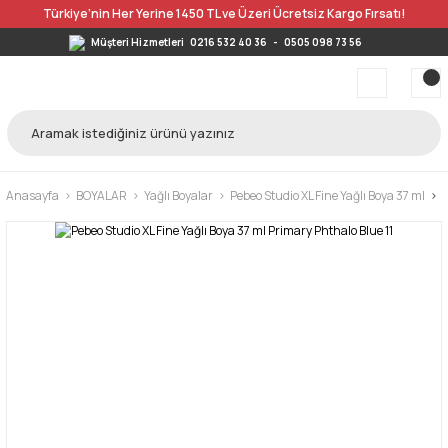
Türkiye’nin Her Yerine 1450 TL ve Üzeri Ücretsiz Kargo Fırsatı!
Müşteri Hizmetleri
0216 532 40 36
-
0505 098 73 56
Anasayfa
BOYALAR
Yağlı Boyalar
Pebeo Studio XL Fine Yağlı Boya 37 ml
P