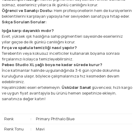
solmaz, eserleriniz yıllarca ilk günkü canlılığını korur.
Öğrenci ve Sanatçı Dostu:
Hem profesyonellerin hem de kursiyerlerin
beklentilerini karşılayan yapısıyla her seviyeden sanatçıya hitap eder.
Sıkça Sorulan Sorular:
Işığa karşı dayanıklı mıdır?
Evet, yüksek ışık haslığına sahip pigmentleri sayesinde eserleriniz
yıllar geçse de ilk günkü canlılığını korur.
Fırça ve spatula temizliği nasıl yapılır?
Terebentin veya kokusuz incelticiler kullanarak boyama sonrası
fırçalarınızı kolayca temizleyebilirsiniz.
Pebeo Studio XL yağlı boya ne kadar sürede kurur?
İnce katmanlar halinde uygulandığında 3-6 gün içinde dokunma
kuruluğuna ulaşır, böylece çalışmalarınıza hız kesmeden devam
edebilirsiniz.
Hayalinizdeki eseri ertelemeyin.
Üsküdar Sanat
güvencesi, hızlı kargo
ve uygun fiyat avantajıyla bu ürünü hemen sepetinize ekleyin,
sanatınıza değer katın!
Renk
:
Primary Phthalo Blue
Renk Tonu
:
Mavi