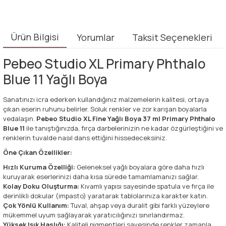
Ürün Bilgisi
Yorumlar
Taksit Seçenekleri
Pebeo Studio XL Primary Phthalo
Blue 11 Yağlı Boya
Sanatınızı icra ederken kullandığınız malzemelerin kalitesi, ortaya
çıkan eserin ruhunu belirler. Soluk renkler ve zor karışan boyalarla
vedalaşın.
Pebeo Studio XL Fine Yağlı Boya 37 ml Primary Phthalo
Blue 11
ile tanıştığınızda, fırça darbelerinizin ne kadar özgürleştiğini ve
renklerin tuvalde nasıl dans ettiğini hissedeceksiniz.
Öne Çıkan Özellikler:
Hızlı Kuruma Özelliği:
Geleneksel yağlı boyalara göre daha hızlı
kuruyarak eserlerinizi daha kısa sürede tamamlamanızı sağlar.
Kolay Doku Oluşturma:
Kıvamlı yapısı sayesinde spatula ve fırça ile
derinlikli dokular (impasto) yaratarak tablolarınıza karakter katın.
Çok Yönlü Kullanım:
Tuval, ahşap veya duralit gibi farklı yüzeylere
mükemmel uyum sağlayarak yaratıcılığınızı sınırlandırmaz.
Yüksek Işık Haslığı:
Kaliteli pigmentleri sayesinde renkler zamanla