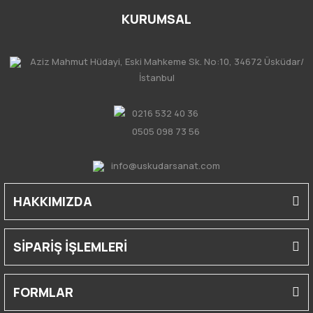
KURUMSAL
Aziz Mahmut Hüdayi, Eski Mahkeme Sk. No:10, 34672 Üsküdar/
İstanbul
0216 532 40 36
0505 098 73 56
info@uskudarsanat.com
HAKKIMIZDA
SİPARİŞ İŞLEMLERİ
FORMLAR