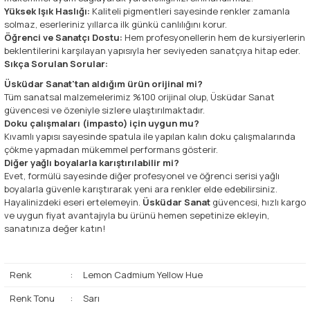
Yüksek Işık Haslığı:
Kaliteli pigmentleri sayesinde renkler zamanla
solmaz, eserleriniz yıllarca ilk günkü canlılığını korur.
Öğrenci ve Sanatçı Dostu:
Hem profesyonellerin hem de kursiyerlerin
beklentilerini karşılayan yapısıyla her seviyeden sanatçıya hitap eder.
Sıkça Sorulan Sorular:
Üsküdar Sanat'tan aldığım ürün orijinal mi?
Tüm sanatsal malzemelerimiz %100 orijinal olup, Üsküdar Sanat
güvencesi ve özeniyle sizlere ulaştırılmaktadır.
Doku çalışmaları (impasto) için uygun mu?
Kıvamlı yapısı sayesinde spatula ile yapılan kalın doku çalışmalarında
çökme yapmadan mükemmel performans gösterir.
Diğer yağlı boyalarla karıştırılabilir mi?
Evet, formülü sayesinde diğer profesyonel ve öğrenci serisi yağlı
boyalarla güvenle karıştırarak yeni ara renkler elde edebilirsiniz.
Hayalinizdeki eseri ertelemeyin.
Üsküdar Sanat
güvencesi, hızlı kargo
ve uygun fiyat avantajıyla bu ürünü hemen sepetinize ekleyin,
sanatınıza değer katın!
Renk
:
Lemon Cadmium Yellow Hue
Renk Tonu
:
Sarı