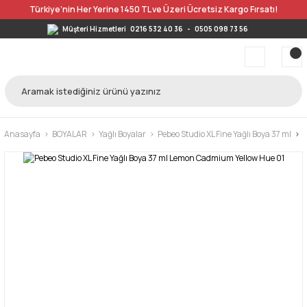
Türkiye’nin Her Yerine 1450 TL ve Üzeri Ücretsiz Kargo Fırsatı!
Müşteri Hizmetleri
0216 532 40 36
-
0505 098 73 56
Anasayfa
BOYALAR
Yağlı Boyalar
Pebeo Studio XL Fine Yağlı Boya 37 ml
P