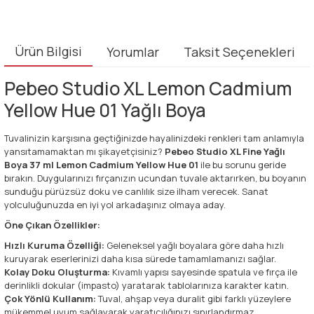
Ürün Bilgisi
Yorumlar
Taksit Seçenekleri
Pebeo Studio XL Lemon Cadmium
Yellow Hue 01 Yağlı Boya
Tuvalinizin karşısına geçtiğinizde hayalinizdeki renkleri tam anlamıyla
yansıtamamaktan mı şikayetçisiniz?
Pebeo Studio XL Fine Yağlı
Boya 37 ml Lemon Cadmium Yellow Hue 01
ile bu sorunu geride
bırakın. Duygularınızı fırçanızın ucundan tuvale aktarırken, bu boyanın
sunduğu pürüzsüz doku ve canlılık size ilham verecek. Sanat
yolculuğunuzda en iyi yol arkadaşınız olmaya aday.
Öne Çıkan Özellikler:
Hızlı Kuruma Özelliği:
Geleneksel yağlı boyalara göre daha hızlı
kuruyarak eserlerinizi daha kısa sürede tamamlamanızı sağlar.
Kolay Doku Oluşturma:
Kıvamlı yapısı sayesinde spatula ve fırça ile
derinlikli dokular (impasto) yaratarak tablolarınıza karakter katın.
Çok Yönlü Kullanım:
Tuval, ahşap veya duralit gibi farklı yüzeylere
mükemmel uyum sağlayarak yaratıcılığınızı sınırlandırmaz.