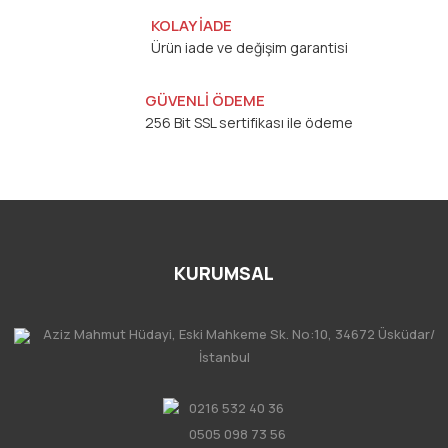
KOLAY İADE
Ürün iade ve değişim garantisi
GÜVENLİ ÖDEME
256 Bit SSL sertifikası ile ödeme
KURUMSAL
Aziz Mahmut Hüdayi, Eski Mahkeme Sk. No:10, 34672 Üsküdar/
İstanbul
0216 532 40 36
0505 098 73 56