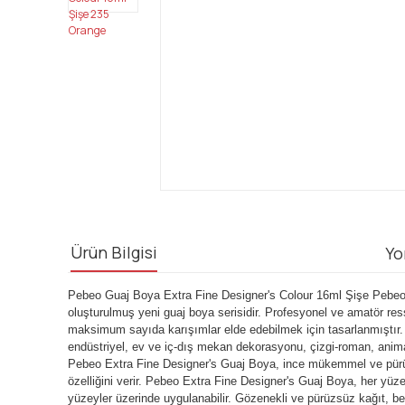
Ürün Bilgisi
Yo
Pebeo Guaj Boya Extra Fine Designer's Colour 16ml Şişe Pebeo Ex
oluşturulmuş yeni guaj boya serisidir. Profesyonel ve amatör ress
maksimum sayıda karışımlar elde edebilmek için tasarlanmıştır. Proj
endüstriyel, ev ve iç-dış mekan dekorasyonu, çizgi-roman, animas
Pebeo Extra Fine Designer's Guaj Boya, ince mükemmel ve pürüzsü
özelliğini verir. Pebeo Extra Fine Designer's Guaj Boya, her yüz
yüzeyler üzerinde uygulanabilir. Gözenekli ve pürüzsüz kağıt, bey