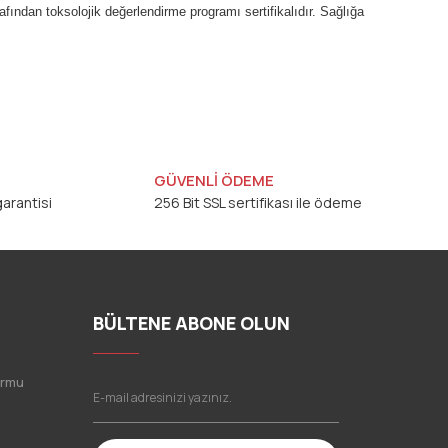
fından toksolojik değerlendirme programı sertifikalıdır. Sağlığa
mıza iletebilirsiniz.
GÜVENLİ ÖDEME
arantisi
256 Bit SSL sertifikası ile ödeme
BÜLTENE ABONE OLUN
ormu