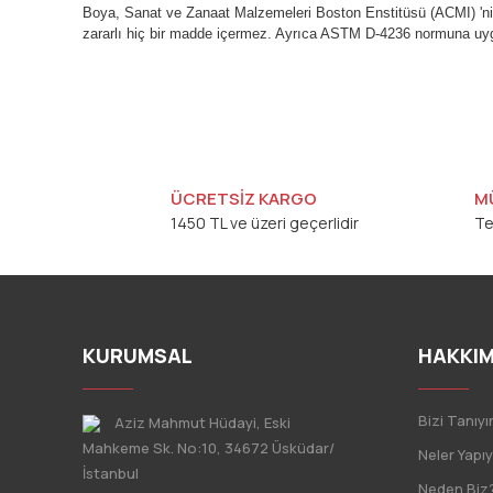
Boya, Sanat ve Zanaat Malzemeleri Boston Enstitüsü (ACMI) 'nin m
zararlı hiç bir madde içermez. Ayrıca ASTM D-4236 normuna uygun
Bu ürünün fiyat bilgisi, resim, ürün açıklamalarında ve diğ
Görüş ve önerileriniz için teşekkür ederiz.
Ürün resmi kalitesiz, bozuk veya görüntülenemiyor.
Ürün açıklamasında eksik bilgiler bulunuyor.
ÜCRETSİZ KARGO
M
1450 TL ve üzeri geçerlidir
Te
Ürün bilgilerinde hatalar bulunuyor.
Ürün fiyatı diğer sitelerden daha pahalı.
Bu ürüne benzer farklı alternatifler olmalı.
KURUMSAL
HAKKIM
Bizi Tanıyı
Aziz Mahmut Hüdayi, Eski
Mahkeme Sk. No:10, 34672 Üsküdar/
Neler Yapı
İstanbul
Neden Biz