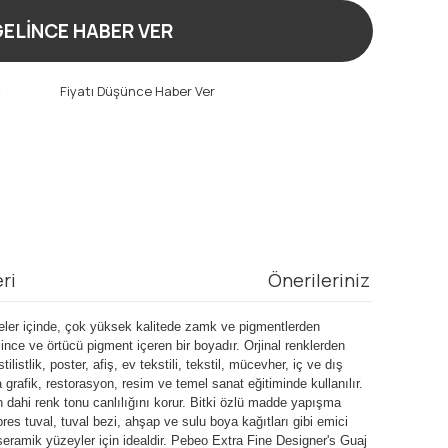
ELİNCE HABER VER
t
Fiyatı Düşünce Haber Ver
ri
Önerileriniz
şeler içinde, çok yüksek kalitede zamk ve pigmentlerden
ince ve örtücü pigment içeren bir boyadır. Orjinal renklerden
istlik, poster, afiş, ev tekstili, tekstil, mücevher, iç ve dış
rafik, restorasyon, resim ve temel sanat eğitiminde kullanılır.
 dahi renk tonu canlılığını korur. Bitki özlü madde yapışma
es tuval, tuval bezi, ahşap ve sulu boya kağıtları gibi emici
 seramik yüzeyler için idealdir. Pebeo Extra Fine Designer's Guaj