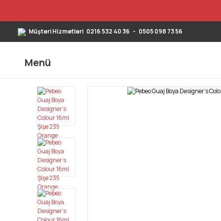
Müşteri Hizmetleri
0216 532 40 36
-
0505 098 73 56
Menü