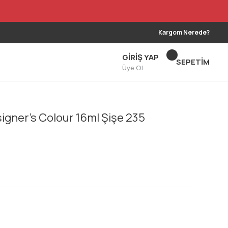
Kargom Nerede?
GİRİŞ YAP
SEPETİM
Üye Ol
gner's Colour 16ml Şişe 235