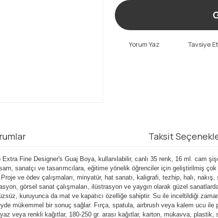
G
Yorum Yaz
Tavsiye E
rumlar
Taksit Seçenekle
tra Fine Designer's Guaj Boya, kullanılabilir, canlı 35 renk, 16 ml. cam şi
am, sanatçı ve tasarımcılara, eğitime yönelik öğrenciler için geliştirilmiş çok 
e ve ödev çalışmaları, minyatür, hat sanatı, kaligrafi, tezhip, halı, nakış, stil
yon, görsel sanat çalışmaları, ilüstrasyon ve yaygın olarak güzel sanatlarda g
z, kuruyunca da mat ve kapatıcı özelliğe sahiptir. Su ile inceltildiği zaman
eyde mükemmel bir sonuç sağlar. Fırça, spatula, airbrush veya kalem ucu ile pr
az veya renkli kağıtlar, 180-250 gr. arası kağıtlar, karton, mukavva, plastik,