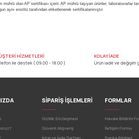
ührü olan AP sertifikası içerir. AP mührü taşıyan ürünler, laboratuvarlar tara
 aynı enstitü tarafından etiketlenerek sertifikalanmıştır.
er konularda yetersiz gördüğünüz noktaları öneri formunu kullanarak tarafı
Bu ürüne ilk yorumu siz yapın!
Yorum Yaz
ÜŞTERİ HİZMETLERİ
KOLAY İADE
lefon ile destek ( 09.00 - 18.00 )
Ürün iade ve değişim g
IZDA
SİPARİŞ İŞLEMLERİ
FORMLAR
n
Gizlilik Sözleşmesi
Havale Bildirim F
Gönder
yoruz?
Güvenli Alışveriş
İletişim Formu
?
İptal ve İade Şartları
Banka Bilgileri