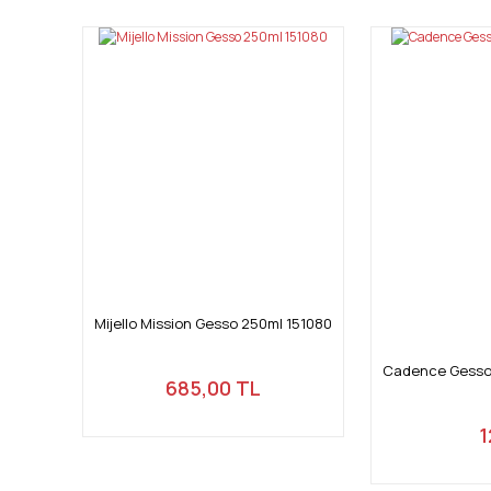
Ürün resmi kalitesiz, bozuk veya görüntülenemiyor.
Ürün açıklamasında eksik bilgiler bulunuyor.
Ürün bilgilerinde hatalar bulunuyor.
Ürün fiyatı diğer sitelerden daha pahalı.
Bu ürüne benzer farklı alternatifler olmalı.
Mijello Mission Gesso 250ml 151080
Cadence Gesso 
685,00 TL
1