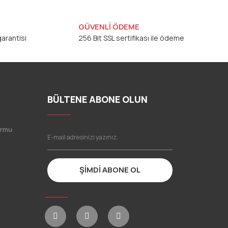
GÜVENLİ ÖDEME
arantisi
256 Bit SSL sertifikası ile ödeme
BÜLTENE ABONE OLUN
ormu
ŞİMDİ ABONE OL