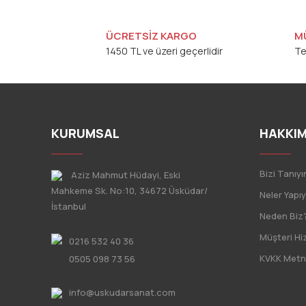
ÜCRETSİZ KARGO
M
1450 TL ve üzeri geçerlidir
Te
KURUMSAL
HAKKIM
Bizi Tanıyı
Aziz Mahmut Hüdayi, Eski
Mahkeme Sk. No:10, 34672 Üsküdar/
Neler Yapı
İstanbul
Neden Biz
Müşteri Hi
0216 532 40 36
KVKK Metn
0505 098 73 56
info@uskudarsanat.com