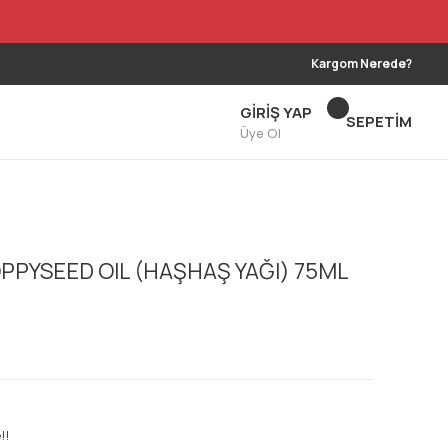
Kargom Nerede?
GİRİŞ YAP
SEPETİM
Üye Ol
PPYSEED OIL (HAŞHAŞ YAĞI) 75ML
!!