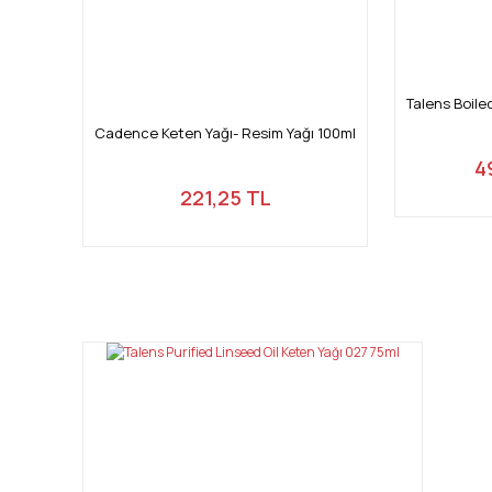
Talens Boile
Cadence Keten Yağı- Resim Yağı 100ml
4
221,25 TL