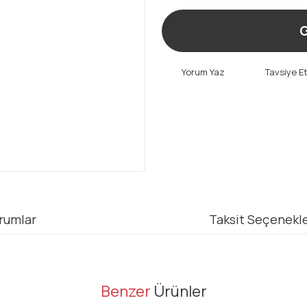
G
Yorum Yaz
Tavsiye E
rumlar
Taksit Seçenekle
er konularda yetersiz gördüğünüz noktaları öneri formunu kullanarak tarafı
Benzer
Ürünler
Bu ürüne ilk yorumu siz yapın!