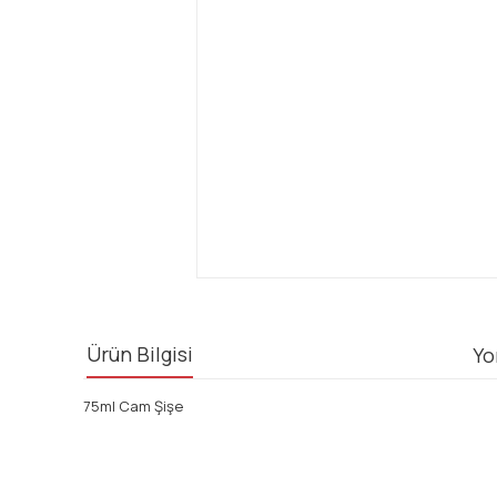
Ürün Bilgisi
Yo
75ml Cam Şişe
Bu ürünün fiyat bilgisi, resim, ürün açıklamalarında ve diğ
Görüş ve önerileriniz için teşekkür ederiz.