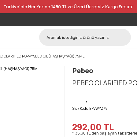
Türkiye’nin Her Yerine 1450 TL ve Üzeri Ücretsiz Kargo Fırsatı!
O CLARIFIED POPPYSEED OIL (HAŞHAŞ YAĞI) 75ML
Pebeo
PEBEO CLARIFIED PO
Stok Kodu:
EFVWYZ79
292,00 TL
* 35,36 TL den başlayan taksitlerle