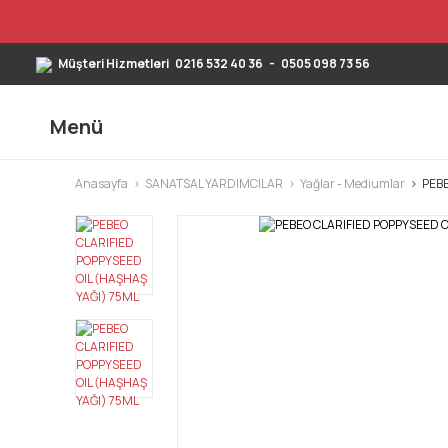
Müşteri Hizmetleri
0216 532 40 36
-
0505 098 73 56
Menü
Anasayfa
SANATSAL YARDIMCILAR
Yağlar - Mediumlar
PEBE