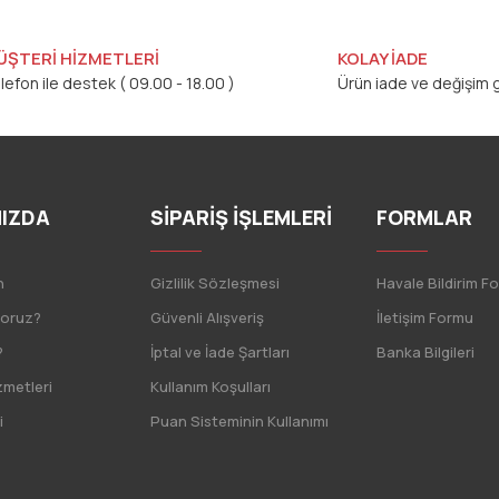
ÜŞTERİ HİZMETLERİ
KOLAY İADE
lefon ile destek ( 09.00 - 18.00 )
Ürün iade ve değişim g
IZDA
SİPARİŞ İŞLEMLERİ
FORMLAR
n
Gizlilik Sözleşmesi
Havale Bildirim F
yoruz?
Güvenli Alışveriş
İletişim Formu
?
İptal ve İade Şartları
Banka Bilgileri
zmetleri
Kullanım Koşulları
i
Puan Sisteminin Kullanımı