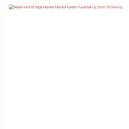
konularda yetersiz gördüğünüz noktaları öneri formunu kullanarak
Bu ürüne ilk yorumu siz yapın!
tarafımıza iletebilirsiniz.
Görüş ve önerileriniz için teşekkür ederiz.
Yorum Yaz
Ürün resmi kalitesiz, bozuk veya görüntülenemiyor.
Ürün açıklamasında eksik bilgiler bulunuyor.
Ürün bilgilerinde hatalar bulunuyor.
Ürün fiyatı diğer sitelerden daha pahalı.
Bu ürüne benzer farklı alternatifler olmalı.
Gönder