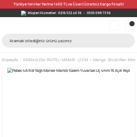
Türkiye’nin Her Yerine 1450 TL ve Üzeri Ücretsiz Kargo Fırsatı!
Müşteri Hizmetleri
0216 532 40 36
-
0505 098 73 56
Anasayfa
KARAKALEM- PASTEL - MİMARİ - ÇİZİM
Manga - Brush Pen- Mimar