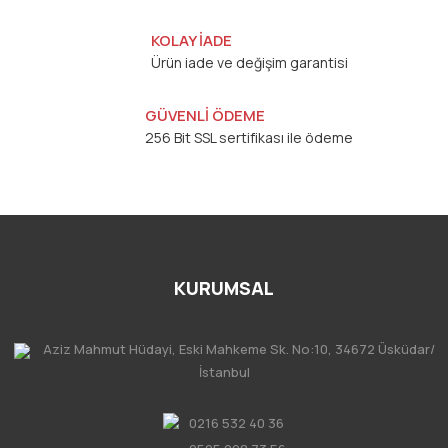
KOLAY İADE
Ürün iade ve değişim garantisi
GÜVENLİ ÖDEME
256 Bit SSL sertifikası ile ödeme
KURUMSAL
Aziz Mahmut Hüdayi, Eski Mahkeme Sk. No:10, 34672 Üsküdar/
İstanbul
0216 532 40 36