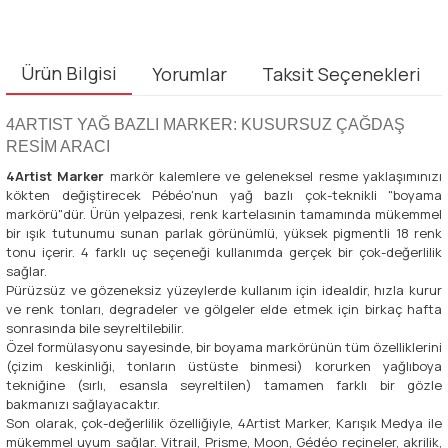
Ürün Bilgisi
Yorumlar
Taksit Seçenekleri
4ARTIST YAĞ BAZLI MARKER: KUSURSUZ ÇAĞDAŞ
RESİM ARACI
4Artist Marker
markör kalemlere ve geleneksel resme yaklaşımınızı
kökten değiştirecek Pébéo'nun yağ bazlı çok-teknikli "boyama
markörü"dür. Ürün yelpazesi, renk kartelasınin tamamında mükemmel
bir ışık tutunumu sunan parlak görünümlü, yüksek pigmentli 18 renk
tonu içerir. 4 farklı uç seçeneği kullanımda gerçek bir çok-değerlilik
sağlar.
Pürüzsüz ve gözeneksiz yüzeylerde kullanım için idealdir, hızla kurur
ve renk tonları, degradeler ve gölgeler elde etmek için birkaç hafta
sonrasında bile seyreltilebilir.
Özel formülasyonu sayesinde, bir boyama markörünün tüm özelliklerini
(çizim keskinliği, tonların üstüste binmesi) korurken yağlıboya
tekniğine (sırlı, esansla seyreltilen) tamamen farklı bir gözle
bakmanızı sağlayacaktır.
Son olarak, çok-değerlilik özelliğiyle, 4Artist Marker, Karışık Medya ile
mükemmel uyum sağlar. Vitrail, Prisme, Moon, Gédéo reçineler, akrilik,