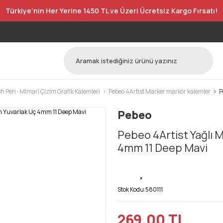
Türkiye’nin Her Yerine 1450 TL ve Üzeri Ücretsiz Kargo Fırsatı!
h Pen- Mimari Çizim Grafik Kalemleri
Pebeo 4Artist Marker markör kalemler
P
Pebeo
Pebeo 4Artist Yağlı 
4mm 11 Deep Mavi
Stok Kodu:
580111
269,00 TL