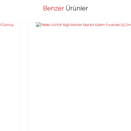
er konularda yetersiz gördüğünüz noktaları öneri formunu kullanarak tarafı
Benzer
Ürünler
Bu ürüne ilk yorumu siz yapın!
Yorum Yaz
Gönder