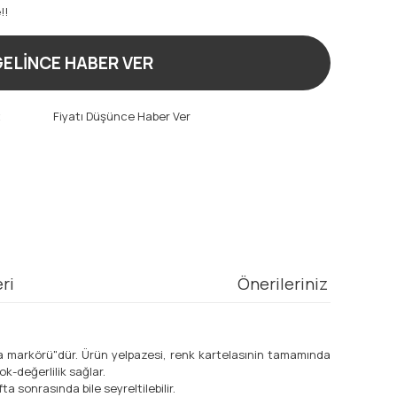
!!
ELİNCE HABER VER
t
Fiyatı Düşünce Haber Ver
ri
Önerileriniz
a markörü"dür. Ürün yelpazesi, renk kartelasınin tamamında
k-değerlilik sağlar.
a sonrasında bile seyreltilebilir.