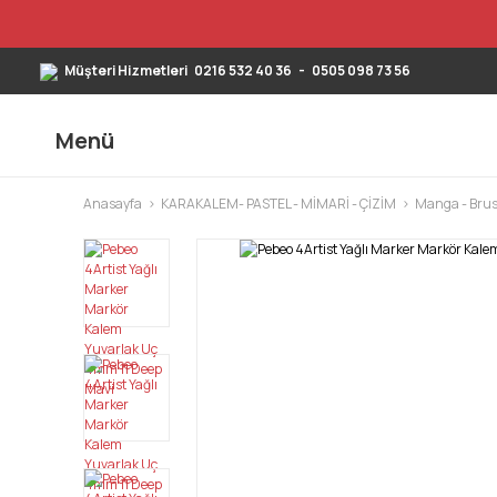
Müşteri Hizmetleri
0216 532 40 36
-
0505 098 73 56
Menü
Anasayfa
KARAKALEM- PASTEL - MİMARİ - ÇİZİM
Manga - Brus