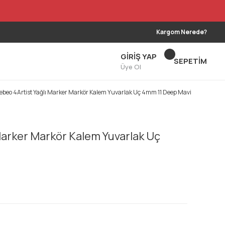
Kargom Nerede?
GİRİŞ YAP
SEPETİM
Üye Ol
ebeo 4Artist Yağlı Marker Markör Kalem Yuvarlak Uç 4mm 11 Deep Mavi
Marker Markör Kalem Yuvarlak Uç