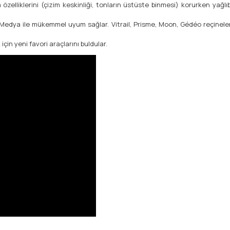
liklerini (çizim keskinliği, tonların üstüste binmesi) korurken yağlıbo
şık Medya ile mükemmel uyum sağlar. Vitrail, Prisme, Moon, Gédéo reçinel
çin yeni favori araçlarını buldular.