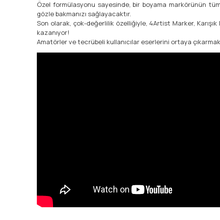
Özel formülasyonu sayesinde, bir boyama markörünün tüm özel
gözle bakmanızı sağlayacaktır.
Son olarak, çok-değerlilik özelliğiyle, 4Artist Marker, Karı
kazanıyor!
Amatörler ve tecrübeli kullanıcılar eserlerini ortaya çıkarmak i