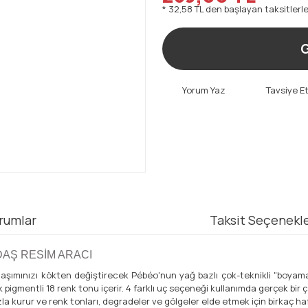
* 32,58 TL den başlayan taksitlerle
G
Yorum Yaz
Tavsiye E
rumlar
Taksit Seçenekle
DAŞ RESİM ARACI
aşımınızı kökten değiştirecek Pébéo'nun yağ bazlı çok-teknikli "boyam
mentli 18 renk tonu içerir. 4 farklı uç seçeneği kullanımda gerçek bir ço
a kurur ve renk tonları, degradeler ve gölgeler elde etmek için birkaç haft