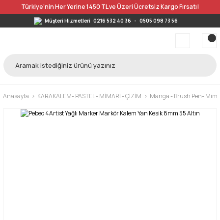
Türkiye’nin Her Yerine 1450 TL ve Üzeri Ücretsiz Kargo Fırsatı!
Müşteri Hizmetleri
0216 532 40 36
-
0505 098 73 56
Anasayfa
KARAKALEM- PASTEL - MİMARİ - ÇİZİM
Manga - Brush Pen- Mimar