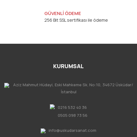
GÜVENLİ ÖDEME
256 Bit SSL sertifikası ile ödeme
KURUMSAL
Aziz Mahmut Hüdayi, Eski Mahkeme Sk. No:10, 34672 Üsküdar/
İstanbul
0216 532 40 36
0505 098 73 56
info@uskudarsanat.com