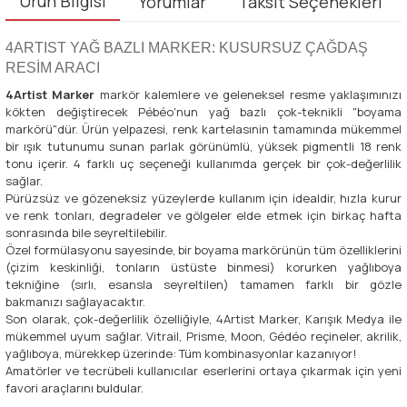
Ürün Bilgisi
Yorumlar
Taksit Seçenekleri
4ARTIST YAĞ BAZLI MARKER: KUSURSUZ ÇAĞDAŞ
RESİM ARACI
4Artist Marker
markör kalemlere ve geleneksel resme yaklaşımınızı
kökten değiştirecek Pébéo'nun yağ bazlı çok-teknikli "boyama
markörü"dür. Ürün yelpazesi, renk kartelasınin tamamında mükemmel
bir ışık tutunumu sunan parlak görünümlü, yüksek pigmentli 18 renk
tonu içerir. 4 farklı uç seçeneği kullanımda gerçek bir çok-değerlilik
sağlar.
Pürüzsüz ve gözeneksiz yüzeylerde kullanım için idealdir, hızla kurur
ve renk tonları, degradeler ve gölgeler elde etmek için birkaç hafta
sonrasında bile seyreltilebilir.
Özel formülasyonu sayesinde, bir boyama markörünün tüm özelliklerini
(çizim keskinliği, tonların üstüste binmesi) korurken yağlıboya
tekniğine (sırlı, esansla seyreltilen) tamamen farklı bir gözle
bakmanızı sağlayacaktır.
Son olarak, çok-değerlilik özelliğiyle, 4Artist Marker, Karışık Medya ile
mükemmel uyum sağlar. Vitrail, Prisme, Moon, Gédéo reçineler, akrilik,
yağlıboya, mürekkep üzerinde: Tüm kombinasyonlar kazanıyor!
Amatörler ve tecrübeli kullanıcılar eserlerini ortaya çıkarmak için yeni
favori araçlarını buldular.