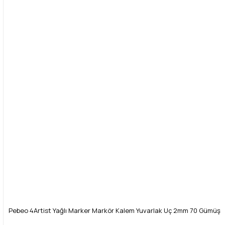
Yorum Yaz
Ürün resmi kalitesiz, bozuk veya görüntülenemiyor.
Ürün açıklamasında eksik bilgiler bulunuyor.
Ürün bilgilerinde hatalar bulunuyor.
Ürün fiyatı diğer sitelerden daha pahalı.
Bu ürüne benzer farklı alternatifler olmalı.
Gönder
Pebeo 4Artist Yağlı Marker Markör Kalem Yuvarlak Uç 2mm 70 Gümüş