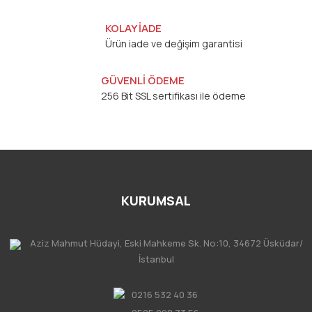
KOLAY İADE
Ürün iade ve değişim garantisi
GÜVENLİ ÖDEME
256 Bit SSL sertifikası ile ödeme
KURUMSAL
Aziz Mahmut Hüdayi, Eski Mahkeme Sk. No:10, 34672 Üsküdar/
İstanbul
0216 532 40 36