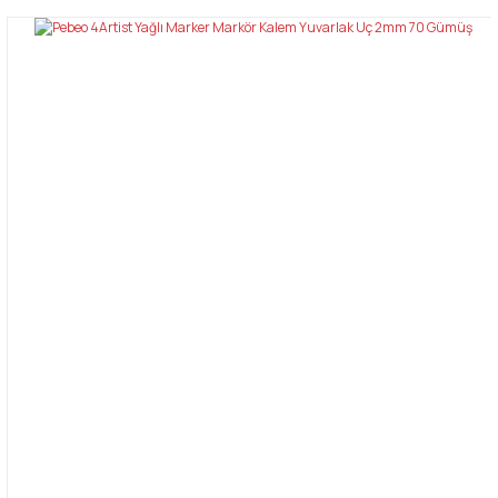
konularda yetersiz gördüğünüz noktaları öneri formunu kullanarak
Bu ürüne ilk yorumu siz yapın!
tarafımıza iletebilirsiniz.
Görüş ve önerileriniz için teşekkür ederiz.
Yorum Yaz
Ürün resmi kalitesiz, bozuk veya görüntülenemiyor.
Ürün açıklamasında eksik bilgiler bulunuyor.
Ürün bilgilerinde hatalar bulunuyor.
Ürün fiyatı diğer sitelerden daha pahalı.
Bu ürüne benzer farklı alternatifler olmalı.
Gönder