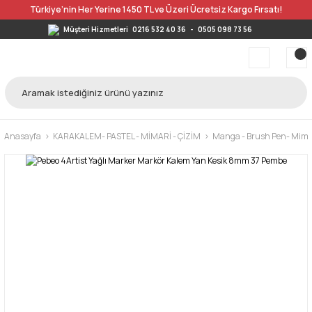
Türkiye’nin Her Yerine 1450 TL ve Üzeri Ücretsiz Kargo Fırsatı!
Müşteri Hizmetleri
0216 532 40 36
-
0505 098 73 56
Anasayfa
KARAKALEM- PASTEL - MİMARİ - ÇİZİM
Manga - Brush Pen- Mimar