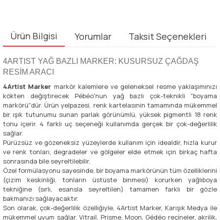
Ürün Bilgisi
Yorumlar
Taksit Seçenekleri
4ARTIST YAĞ BAZLI MARKER: KUSURSUZ ÇAĞDAŞ
RESİM ARACI
4Artist Marker
markör kalemlere ve geleneksel resme yaklaşımınızı
kökten değiştirecek Pébéo'nun yağ bazlı çok-teknikli "boyama
markörü"dür. Ürün yelpazesi, renk kartelasınin tamamında mükemmel
bir ışık tutunumu sunan parlak görünümlü, yüksek pigmentli 18 renk
tonu içerir. 4 farklı uç seçeneği kullanımda gerçek bir çok-değerlilik
sağlar.
Pürüzsüz ve gözeneksiz yüzeylerde kullanım için idealdir, hızla kurur
ve renk tonları, degradeler ve gölgeler elde etmek için birkaç hafta
sonrasında bile seyreltilebilir.
Özel formülasyonu sayesinde, bir boyama markörünün tüm özelliklerini
(çizim keskinliği, tonların üstüste binmesi) korurken yağlıboya
tekniğine (sırlı, esansla seyreltilen) tamamen farklı bir gözle
bakmanızı sağlayacaktır.
Son olarak, çok-değerlilik özelliğiyle, 4Artist Marker, Karışık Medya ile
mükemmel uyum sağlar. Vitrail, Prisme, Moon, Gédéo reçineler, akrilik,