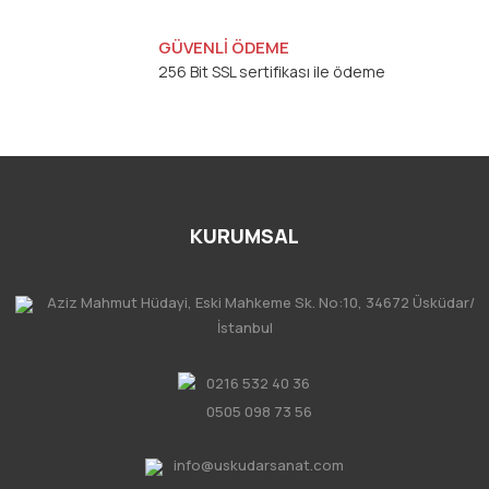
GÜVENLİ ÖDEME
256 Bit SSL sertifikası ile ödeme
KURUMSAL
Aziz Mahmut Hüdayi, Eski Mahkeme Sk. No:10, 34672 Üsküdar/
İstanbul
0216 532 40 36
0505 098 73 56
info@uskudarsanat.com