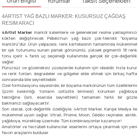
Ürün Bilgisi
Yorumlar
Taksit Seçenekleri
4ARTIST YAĞ BAZLI MARKER: KUSURSUZ ÇAĞDAŞ
RESİM ARACI
4Artist Marker
markör kalemlere ve geleneksel resme yaklaşımınızı
kökten değiştirecek Pébéo'nun yağ bazlı çok-teknikli "boyama
markörü"dür. Ürün yelpazesi, renk kartelasınin tamamında mükemmel
bir ışık tutunumu sunan parlak görünümlü, yüksek pigmentli 18 renk
tonu içerir. 4 farklı uç seçeneği kullanımda gerçek bir çok-değerlilik
sağlar.
Pürüzsüz ve gözeneksiz yüzeylerde kullanım için idealdir, hızla kurur
ve renk tonları, degradeler ve gölgeler elde etmek için birkaç hafta
sonrasında bile seyreltilebilir.
Özel formülasyonu sayesinde, bir boyama markörünün tüm özelliklerini
(çizim keskinliği, tonların üstüste binmesi) korurken yağlıboya
tekniğine (sırlı, esansla seyreltilen) tamamen farklı bir gözle
bakmanızı sağlayacaktır.
Son olarak, çok-değerlilik özelliğiyle, 4Artist Marker, Karışık Medya ile
mükemmel uyum sağlar. Vitrail, Prisme, Moon, Gédéo reçineler, akrilik,
yağlıboya, mürekkep üzerinde: Tüm kombinasyonlar kazanıyor!
Amatörler ve tecrübeli kullanıcılar eserlerini ortaya çıkarmak için yeni
favori araçlarını buldular.