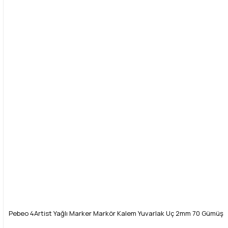
Yorum Yaz
Ürün resmi kalitesiz, bozuk veya görüntülenemiyor.
Ürün açıklamasında eksik bilgiler bulunuyor.
Ürün bilgilerinde hatalar bulunuyor.
Ürün fiyatı diğer sitelerden daha pahalı.
Bu ürüne benzer farklı alternatifler olmalı.
Gönder
Pebeo 4Artist Yağlı Marker Markör Kalem Yuvarlak Uç 2mm 70 Gümüş