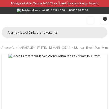
Türkiye’nin Her Yerine 1450 TL ve Üzeri Ücretsiz Kargo Fırsatı!
Müşteri Hizmetleri
0216 532 40 36
-
0505 098 73 56
Anasayfa
KARAKALEM- PASTEL - MİMARİ - ÇİZİM
Manga - Brush Pen- Mimar