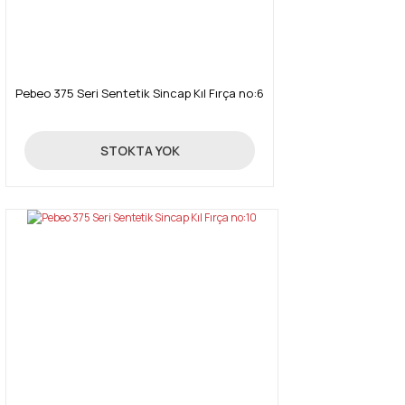
Pebeo 375 Seri Sentetik Sincap Kıl Fırça no:6
299,00 TL
STOKTA YOK