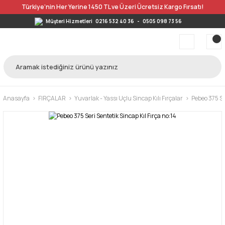
Türkiye’nin Her Yerine 1450 TL ve Üzeri Ücretsiz Kargo Fırsatı!
Müşteri Hizmetleri
0216 532 40 36
-
0505 098 73 56
Anasayfa
FIRÇALAR
Yuvarlak - Yassı Uçlu Sincap Kılı Fırçalar
Pebeo 375 Se