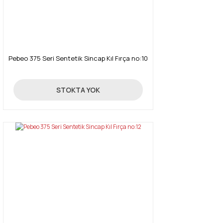
Pebeo 375 Seri Sentetik Sincap Kıl Fırça no:10
339,00 TL
STOKTA YOK