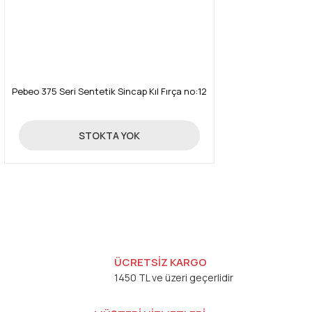
Pebeo 375 Seri Sentetik Sincap Kıl Fırça no:12
390,00 TL
STOKTA YOK
ÜCRETSİZ KARGO
1450 TL ve üzeri geçerlidir