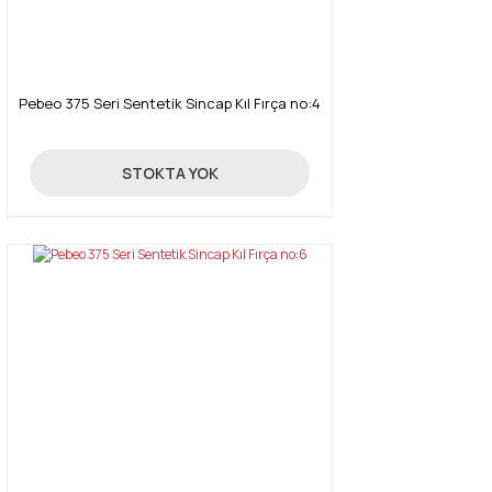
Pebeo 375 Seri Sentetik Sincap Kıl Fırça no:4
250,00 TL
STOKTA YOK