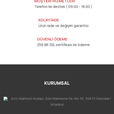
MÜŞTERİ HİZMETLERİ
Telefon ile destek ( 09.00 - 18.00 )
KOLAY İADE
Ürün iade ve değişim garantisi
GÜVENLİ ÖDEME
256 Bit SSL sertifikası ile ödeme
KURUMSAL
Aziz Mahmut Hüdayi, Eski Mahkeme Sk. No:10, 34672 Üsküdar/
İstanbul