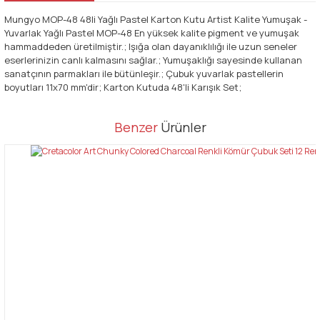
Mungyo MOP-48 48li Yağlı Pastel Karton Kutu Artist Kalite Yumuşak -
Yuvarlak Yağlı Pastel MOP-48 En yüksek kalite pigment ve yumuşak
hammaddeden üretilmiştir.; Işığa olan dayanıklılığı ile uzun seneler
eserlerinizin canlı kalmasını sağlar.; Yumuşaklığı sayesinde kullanan
sanatçının parmakları ile bütünleşir.; Çubuk yuvarlak pastellerin
boyutları 11x70 mm'dir; Karton Kutuda 48'li Karışık Set;
Bu ürünün fiyat bilgisi, resim, ürün açıklamalarında ve diğer
Benzer
Ürünler
konularda yetersiz gördüğünüz noktaları öneri formunu kullanarak
Bu ürüne ilk yorumu siz yapın!
tarafımıza iletebilirsiniz.
Görüş ve önerileriniz için teşekkür ederiz.
Yorum Yaz
Ürün resmi kalitesiz, bozuk veya görüntülenemiyor.
Ürün açıklamasında eksik bilgiler bulunuyor.
Ürün bilgilerinde hatalar bulunuyor.
Ürün fiyatı diğer sitelerden daha pahalı.
Bu ürüne benzer farklı alternatifler olmalı.