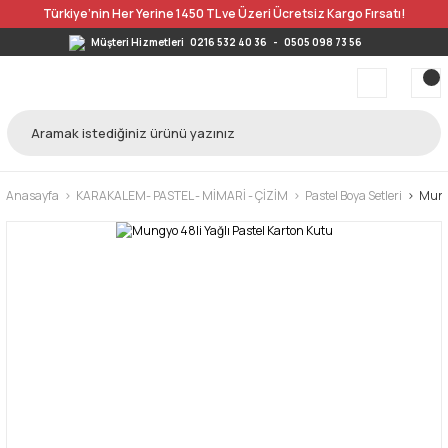
Türkiye’nin Her Yerine 1450 TL ve Üzeri Ücretsiz Kargo Fırsatı!
Müşteri Hizmetleri
0216 532 40 36
-
0505 098 73 56
Anasayfa
KARAKALEM- PASTEL - MİMARİ - ÇİZİM
Pastel Boya Setleri
Mungy