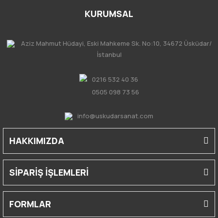
KURUMSAL
Aziz Mahmut Hüdayi, Eski Mahkeme Sk. No:10, 34672 Üsküdar/
İstanbul
0216 532 40 36
0505 098 73 56
info@uskudarsanat.com
HAKKIMIZDA
SİPARİŞ İŞLEMLERİ
FORMLAR