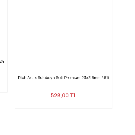
W24
Rich Art-x Suluboya Seti Premıum 23x3,8mm 48'li
528,00 TL