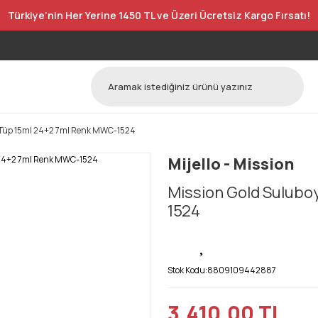
Türkiye’nin Her Yerine 1450 TL ve Üzeri Ücretsiz Kargo Fırsatı!
 Tüp 15ml 24+2 7ml Renk MWC-1524
Mijello - Mission
Mission Gold Sulubo
1524
Stok Kodu:
8809109442887
3.410,00 TL