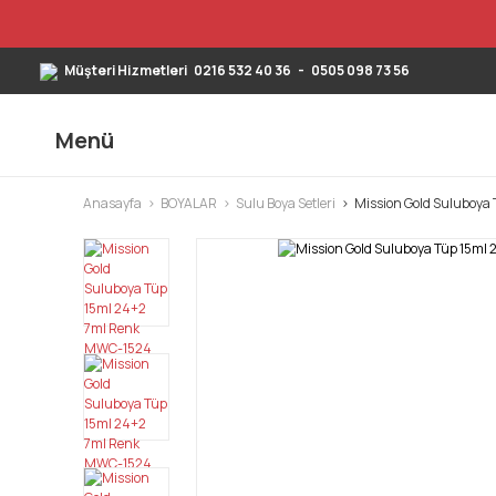
Müşteri Hizmetleri
0216 532 40 36
-
0505 098 73 56
Menü
Anasayfa
BOYALAR
Sulu Boya Setleri
Mission Gold Suluboya