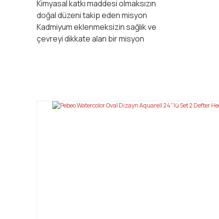
Kimyasal katkı maddesi olmaksızın
doğal düzeni takip eden misyon
Kadmiyum eklenmeksizin sağlık ve
çevreyi dikkate alan bir misyon
Bu ürünün fiyat bilgisi, resim, ürün açıklamalarında ve diğ
Görüş ve önerileriniz için teşekkür ederiz.
Ürün resmi kalitesiz, bozuk veya görüntülenemiyor.
Ürün açıklamasında eksik bilgiler bulunuyor.
Ürün bilgilerinde hatalar bulunuyor.
Ürün fiyatı diğer sitelerden daha pahalı.
Bu ürüne benzer farklı alternatifler olmalı.