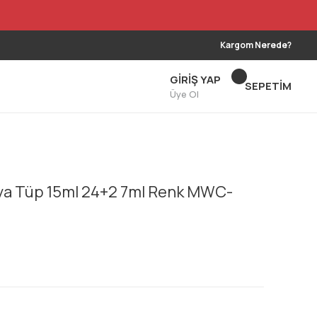
Kargom Nerede?
GİRİŞ YAP
SEPETİM
Üye Ol
ya Tüp 15ml 24+2 7ml Renk MWC-