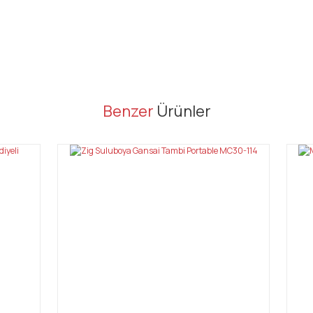
er konularda yetersiz gördüğünüz noktaları öneri formunu kullanarak tarafı
Benzer
Ürünler
Bu ürüne ilk yorumu siz yapın!
Yorum Yaz